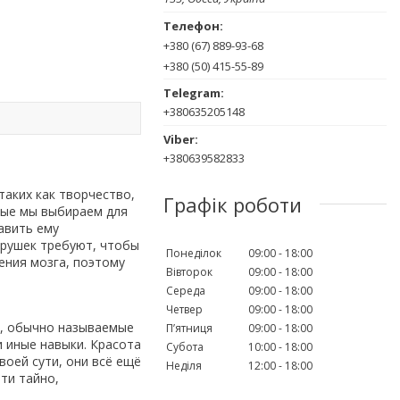
+380 (67) 889-93-68
+380 (50) 415-55-89
+380635205148
+380639582833
таких как творчество,
Графік роботи
рые мы выбираем для
авить ему
грушек требуют, чтобы
Понеділок
09:00
18:00
ения мозга, поэтому
Вівторок
09:00
18:00
Середа
09:00
18:00
Четвер
09:00
18:00
, обычно называемые
Пʼятниця
09:00
18:00
 иные навыки. Красота
Субота
10:00
18:00
воей сути, они всё ещё
Неділя
12:00
18:00
ти тайно,