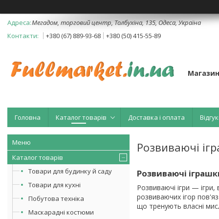
Мегадом, торговий центр, Толбухіна, 135, Одеса, Україна
+380 (67) 889-93-68
+380 (50) 415-55-89
Магазин
Головна
Каталог товарів
Доставка і оплата
Відгук
Розвиваючі іг
Каталог товарів
Товари для будинку й саду
Розвиваючі іграшк
Товари для кухні
Розвиваючі ігри — ігри,
розвиваючих ігор пов'яз
Побутова техніка
що тренують власні мисл
Маскарадні костюми