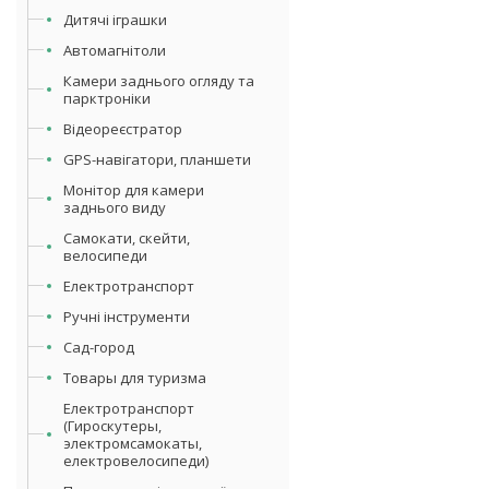
Дитячі іграшки
Автомагнітоли
Камери заднього огляду та
парктроніки
Відеореєстратор
GPS-навігатори, планшети
Монітор для камери
заднього виду
Самокати, скейти,
велосипеди
Електротранспорт
Ручні інструменти
Сад-город
Товары для туризма
Електротранспорт
(Гироскутеры,
электромсамокаты,
електровелосипеди)