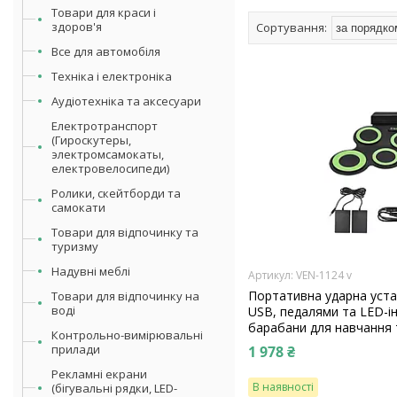
Товари для краси і
здоров'я
Все для автомобіля
Техніка і електроніка
Аудіотехніка та аксесуари
Електротранспорт
(Гироскутеры,
электромсамокаты,
електровелосипеди)
Ролики, скейтборди та
самокати
Товари для відпочинку та
туризму
Надувні меблі
VEN-1124 v
Портативна ударна уста
Товари для відпочинку на
воді
USB, педалями та LED-ін
барабани для навчання 
Контрольно-вимірювальні
прилади
1 978 ₴
Рекламні екрани
В наявності
(бігувальні рядки, LED-