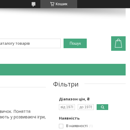
Кошик
Пошук
Фільтри
Діапазон цін, ₴
авичок. Поняття
ають у розвиваючі ігри,
Наявність
В наявності
1