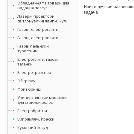
Обладнання та товари для
Найти лучшие развиваю
надання послуг
задача.
Лазерні проектори,
світломузичні лампи і кулі.
Газові, електроплити
Газові, електроплити
Газові пальники
туристичні
Електроплити, газові
таганки
Електротранспорт
Обігрівачі
Фритюрниці
Универсальные машинки
для стрижки волос
Електробритви
Випрямлячі, праски
Кухонний посуд