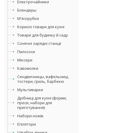
Електрочайники
Блендеры
М'ясорубки
Корисні товари для кухні
Товари для будинку й саду
Сонячні зарядні станції
Пилососи
Міксери
Кавомолки
Сендвичницы, вафельниці,
тостери, гриль, барбекю
Мультиварки
Дрібниці для кухні (форми,
преси, набори для
приготування)
Набори ножів
Епілятори
Швабри, віники