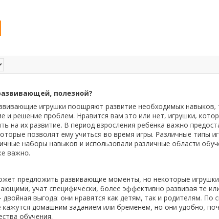
развивающей, полезной?
развивающие игрушки поощряют развитие необходимых навыков, 
 и решение проблем. Нравится вам это или нет, игрушки, кото
ять на их развитие. В период взросления ребёнка важно предост
оторые позволят ему учиться во время игры. Различные типы и
ичные наборы навыков и использовали различные области обуч
же важно.
ожет предложить развивающие моменты, но некоторые игрушки
ающими, учат специфически, более эффективно развивая те или
двойная выгода: они нравятся как детям, так и родителям. По с
е кажутся домашним заданием или бременем, но они удобно, поч
ства обучения.