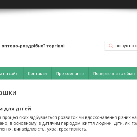
 оптово-роздрібної торгівлі
и на сайті
Контакти
Про компанію
Повернення та обмін
рашки
и для дітей
 в процесі яких відбувається розвиток чи вдосконалення різних н
ано, в основному, з дитячим періодом життя людини. Діти, які гр
ення, винахідливість, уява, креативність.