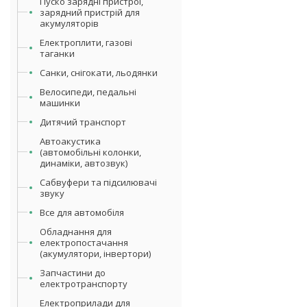
Пуско зарядні пристрої,
зарядний пристрій для
акумуляторів
Електроплити, газові
таганки
Санки, снігокати, льодянки
Велосипеди, педальні
машинки
Дитячий транспорт
Автоакустика
(автомобільні колонки,
динаміки, автозвук)
Сабвуфери та підсилювачі
звуку
Все для автомобіля
Обладнання для
електропостачання
(акумулятори, інвертори)
Запчастини до
електротранспорту
Електроприлади для