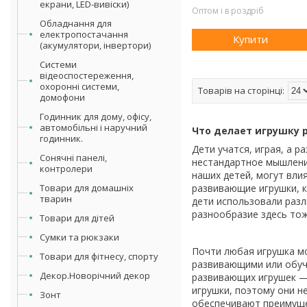
екрани, LED-вивіски)
Оптом і в роздріб
Обладнання для
електропостачання
Купити
(акумулятори, інвертори)
Системи
відеоспостереження,
охоронні системи,
домофони
Годинник для дому, офісу,
автомобільні і наручний
Что делает игрушку 
годинник.
Дети учатся, играя, а 
Сонячні панелі,
нестандартное мышление
контролери
наших детей, могут вли
Товари для домашніх
развивающие игрушки, к
тварин
дети использовали разл
разнообразие здесь то
Товари для дітей
Сумки та рюкзаки
Почти любая игрушка м
Товари для фітнесу, спорту
развивающими или обуч
Декор.Новорічний декор
развивающих игрушек — 
игрушки, поэтому они н
Зонт
обеспечивают преимуще