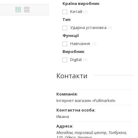
Країна виробник
Китай
1
Тип
Ударна установка
1
Функції
Навчання
1
Виробник
Digital
1
Контакти
Інтернет магазин «Fullmarket»
Ивана
Мегадом, торговий центр, Толбухіна,
135, Одеса, Україна