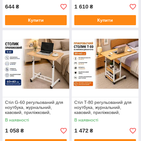
644
1 610
₴
₴
Купити
Купити
Стіл G-60 регульований для
Стіл T-80 регульований для
ноутбука, журнальний,
ноутбука, журнальний,
кавовий, приліжковий,
кавовий, приліжковий,
комп'ютерний, світле дерево,
комп'ютерний, світле дерево,
В наявності
В наявності
білий, 60×40×60–90 см
80×40×60–85 см
1 058
1 472
₴
₴