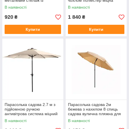
металевий стелаж із
чохлом поліестер міцна
полицями з пластику, 6
вітростійка від сонця і дощу
В наявності
В наявності
ярусів
для дачі саду кафе тераси
920
1 840
₴
₴
Купити
Купити
Парасолька садова 2.7 м з
Парасолька садова 2м
підйомною ручкою
бежева з нахилом 8 спиць
антивітрова система міцний
садова вулична пляжна для
поліестер сталевий каркас
дачі тераси саду кафе
В наявності
В наявності
бежева для тераси саду та
відпочинку захист від сонця
дачі