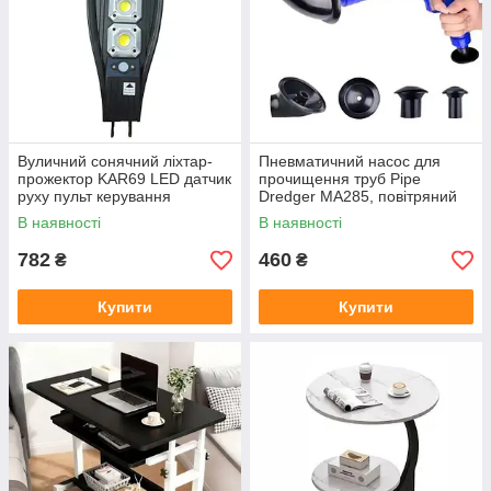
Вуличний сонячний ліхтар-
Пневматичний насос для
прожектор KAR69 LED датчик
прочищення труб Pipe
руху пульт керування
Dredger MA285, повітряний
автономне освітлення на
очищувач засмічень для
В наявності
В наявності
сонячній батареї для вулиці
унітаза, раковини та ванни
782
460
₴
₴
Купити
Купити