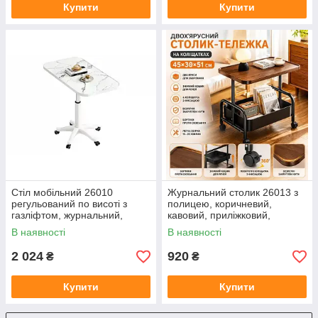
Купити
Купити
Стіл мобільний 26010
Журнальний столик 26013 з
регульований по висоті з
полицею, коричневий,
газліфтом, журнальний,
кавовий, приліжковий,
приліжковий, комп'ютерний,
приставний стіл для вітальні
В наявності
В наявності
білий мармур, 60×40×58–75
та спальні
см
2 024
920
₴
₴
Купити
Купити