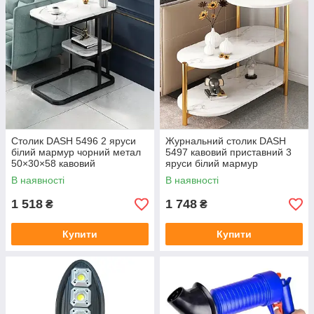
Столик DASH 5496 2 яруси
Журнальний столик DASH
білий мармур чорний метал
5497 кавовий приставний 3
50×30×58 кавовий
яруси білий мармур
журнальний приставний
металевий каркас столик у
В наявності
В наявності
нічний столик у вітальню
вітальню 65×30×62 см
спальню
1 518
1 748
₴
₴
Купити
Купити