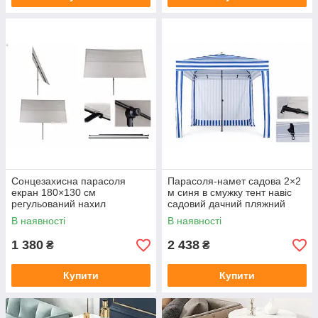
Сонцезахисна парасоля
Парасоля-намет садова 2×2
екран 180×130 см
м синя в смужку тент навіс
регульований нахил
садовий дачний пляжний
ідеальний навіс для саду
туристичний для відпочинку
В наявності
В наявності
тераси та відпочинку на
саду дачі
вулиці
1 380
2 438
₴
₴
Купити
Купити