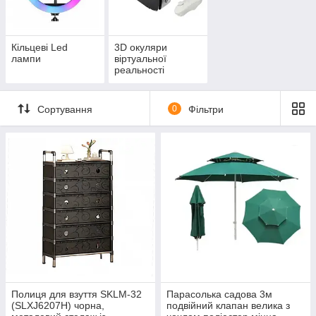
Кільцеві Led
3D окуляри
лампи
віртуальної
реальності
Сортування
0
Фільтри
Полиця для взуття SKLM-32
Парасолька садова 3м
(SLXJ6207H) чорна,
подвійний клапан велика з