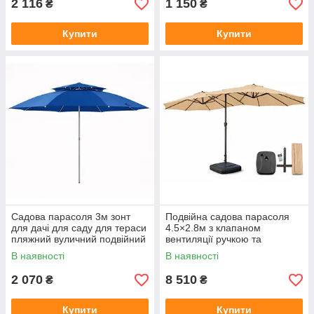
2 116
1 150
₴
₴
Купити
Купити
Садова парасоля 3м зонт
Подвійна садова парасоля
для дачі для саду для тераси
4.5×2.8м з клапаном
пляжний вуличний подвійний
вентиляції ручкою та
клапан вентиляції посилені
підставкою великий зонт для
В наявності
В наявності
спиці захист від сонця
кафе саду тераси
2 070
8 510
₴
₴
Купити
Купити