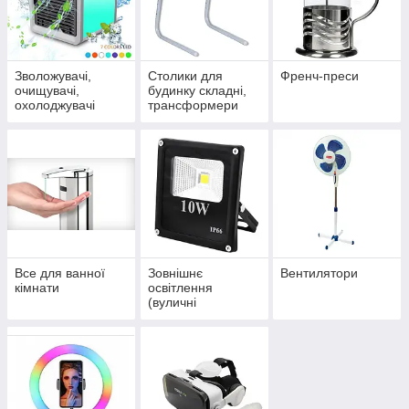
Зволожувачі,
Столики для
Френч-преси
очищувачі,
будинку складні,
охолоджувачі
трансформери
повітря
Все для ванної
Зовнішнє
Вентилятори
кімнати
освітлення
(вуличні
світильники)