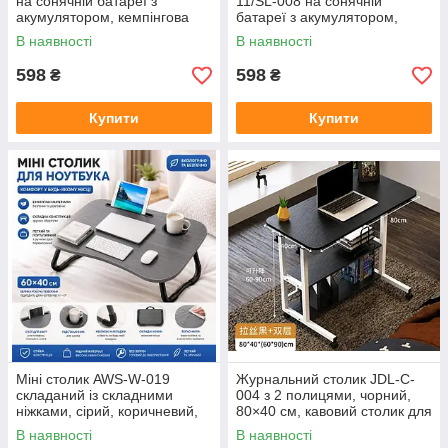
на сонячній батареї з
11/SL-008 на сонячній
акумулятором, кемпінгова
батареї з акумулятором,
лампа для саду, альтанки та
багатофункціональний
В наявності
В наявності
туризму
переносний ліхтар
598
598
₴
₴
Купити
Купити
Міні столик AWS-W-019
Журнальний столик JDL-C-
складаний із складними
004 з 2 полицями, чорний,
ніжками, сірий, коричневий,
80×40 см, кавовий столик для
чорний, 49×36×20 см, столик
вітальні та офісу
В наявності
В наявності
для ноутбука та сніданку