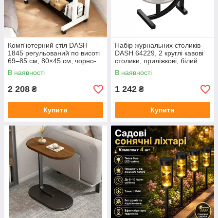
Комп'ютерний стіл DASH
Набір журнальних столиків
1845 регульований по висоті
DASH 64229, 2 круглі кавові
69–85 см, 80×45 см, чорно-
столики, приліжкові, білий
білий
мармур/чорний, 40×30×60 см
В наявності
В наявності
2 208
1 242
₴
₴
Купити
Купити