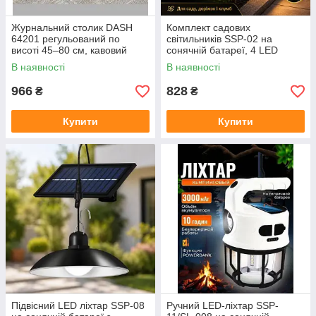
Журнальний столик DASH
Комплект садових
64201 регульований по
світильників SSP-02 на
висоті 45–80 см, кавовий
сонячній батареї, 4 LED
приліжковий стіл, 40×30 см,
ліхтарі з акумулятором для
В наявності
В наявності
коричневий/чорний
саду та доріжок
966
828
₴
₴
Купити
Купити
Підвісний LED ліхтар SSP-08
Ручний LED-ліхтар SSP-