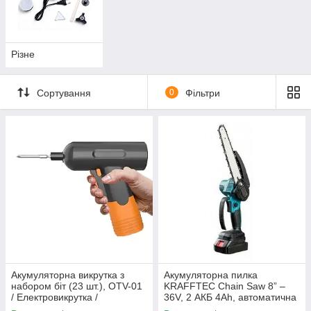
відмінним і надійним рішенням ваших побутових проблем.
Міцний матеріал, довговічний інструмент і доступна ціна
можуть поєднуватися.
Різне
Сортування
0
Фільтри
Акумуляторна викрутка з
Акумуляторна пилка
набором біт (23 шт.), OTV-01
KRAFFTEC Chain Saw 8” –
/ Електровикрутка /
36V, 2 АКБ 4Ah, автоматична
Електрична викрутка
мастилка, кейс