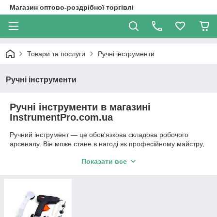
Магазин оптово-роздрібної торгівлі
Товари та послуги
Ручні інструменти
Ручні інструменти
Ручні інструменти в магазині
InstrumentPro.com.ua
Ручний інструмент — це обов'язкова складова робочого
арсеналу. Він може стане в нагоді як професійному майстру,
так і вмілого господаря. Серед ручного інструменту
Показати все
найпопулярнішими є рожково-накидні ключі, труборізи,
степлери будівельні. Вони компактні і зручні, не вимагають
електромережі і додаткових витратних матеріалів. Група
ручних інструментів
— це перша допомога при найменшої
поломки.
Ручні інструменти від нашого інтернет-магазину стануть