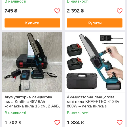
В наявності
В наявності
745
2 392
₴
₴
Купити
Купити
Акумуляторна ланцюгова
Акумуляторна ланцюгова
пила Krafftec 48V 6Ah –
міні-пила KRAFFTEC 8" 36V
компактна пила 15 см, 2 АКБ,
800W – легка пилка з
6000 об/хв, кейс
автоматичним змащенням,
В наявності
В наявності
сад/будівництво
1 702
1 334
₴
₴