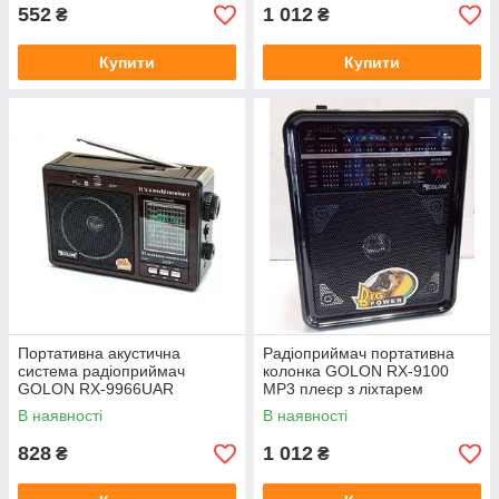
552
1 012
₴
₴
Купити
Купити
Портативна акустична
Радіоприймач портативна
система радіоприймач
колонка GOLON RX-9100
GOLON RX-9966UAR
MP3 плеєр з ліхтарем
В наявності
В наявності
828
1 012
₴
₴