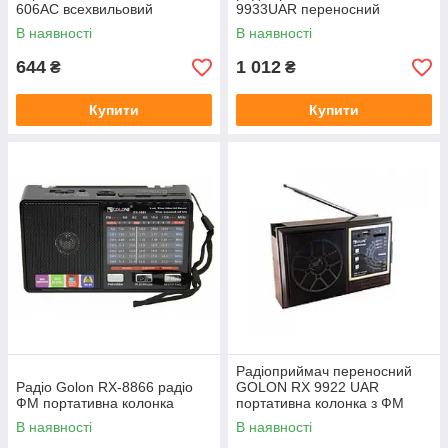
606AC всехвильовий
9933UAR переносний
програвач ФМ
В наявності
В наявності
644
1 012
₴
₴
Купити
Купити
Радіоприймач переносний
Радіо Golon RX-8866 радіо
GOLON RX 9922 UAR
ФМ портативна колонка
портативна колонка з ФМ
В наявності
В наявності