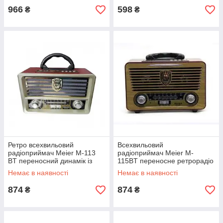
966
598
₴
₴
Ретро всехвильовий
Всехвильовий
радіоприймач Meier M-113
радіоприймач Meier M-
BT переносний динамік із
115BT переносне ретрорадіо
ручкою + пульт
Немає в наявності
Немає в наявності
874
874
₴
₴