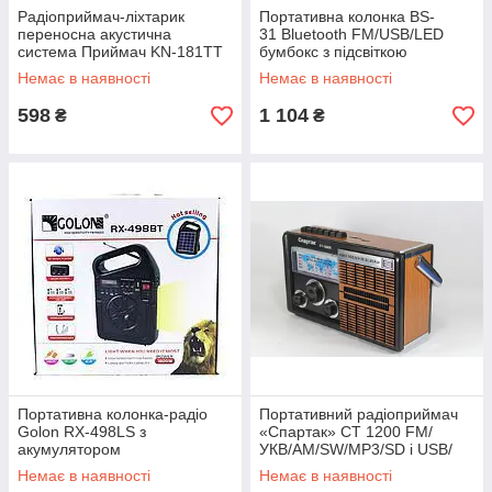
Радіоприймач-ліхтарик
Портативна колонка BS-
переносна акустична
31 Bluetooth FM/USB/LED
система Приймач KN-181TT
бумбокс з підсвіткою
Немає в наявності
Немає в наявності
598
1 104
₴
₴
Портативна колонка-радіо
Портативний радіоприймач
Golon RX-498LS з
«Спартак» CT 1200 FM/
акумулятором
УКВ/AM/SW/MP3/SD і USB/
радіо
Немає в наявності
Немає в наявності