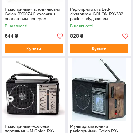
Радіоприймач всехвильовий
Радіоприймач з Led-
Golon RX607AC колонка з
ліхтариком GOLON RX-382
аналоговим тюнером
радіо з вбудованим
акумулятором
В наявності
В наявності
644
828
₴
₴
Купити
Купити
Радіоприймач-колонка
Мультидіапазонний
портивная ФМ Golon RX-
радіоприймач Golon RX-