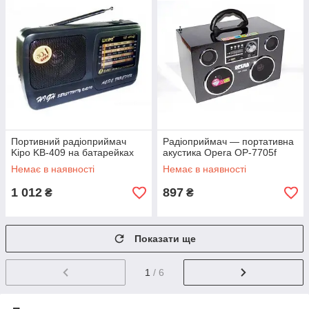
Портивний радіоприймач
Радіоприймач — портативна
Kipo KB-409 на батарейках
акустика Opera OP-7705f
Немає в наявності
Немає в наявності
1 012
897
₴
₴
Показати ще
1
/ 6