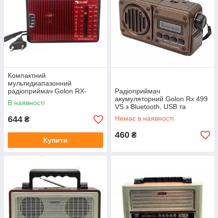
Компактний
мультидиапазонний
радіоприймач Golon RX-
Радіоприймач
A08AC червоного кольору
акумуляторний Golon Rx 499
В наявності
VS з Bluetooth, USB та
сонячною панеллю (110-
644
Немає в наявності
₴
240В, 50/60Гц, потужність 3-
7В)
460
₴
Купити