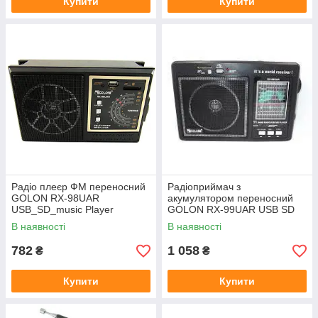
Купити
Купити
Радіо плеєр ФМ переносний
Радіоприймач з
GOLON RX-98UAR
акумулятором переносний
USB_SD_music Player
GOLON RX-99UAR USB SD
music Player
В наявності
В наявності
782
1 058
₴
₴
Купити
Купити