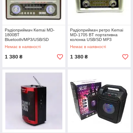
Радіоприймач Kemai MD-
Радіоприймач ретро Kemai
1800BT
MD-1705 BT портативна
Bluetooth/MP3/USB/SD
колонка USB/SD MP3
переносний бумбокс
Немає в наявності
Немає в наявності
1 380
1 380
₴
₴