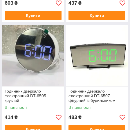
603
437
₴
₴
Купити
Купити
Годинник дзеркало
Годинник дзеркало
електронний DT-6505
електронний DT-6507
круглий
фігурний із будильником
В наявності
В наявності
414
483
₴
₴
Купити
Купити