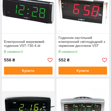
Годинник настільний
Електронний мережевий
електронний світлодіодний з
годинник VST-730-4.dr
червоним дисплеєм VST
731T-1
В наявності
В наявності
556
552
₴
₴
Купити
Купити