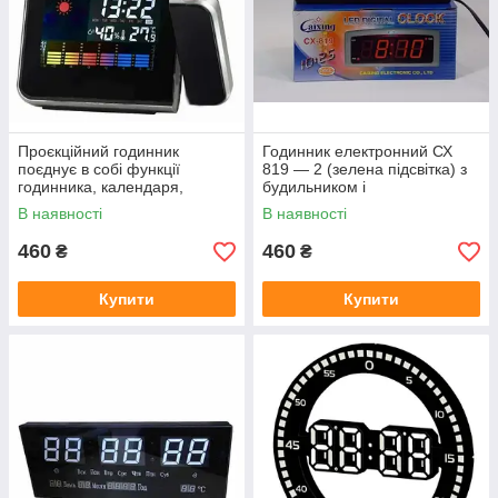
Проєкційний годинник
Годинник електронний СХ
поєднує в собі функції
819 — 2 (зелена підсвітка) з
годинника, календаря,
будильником і
будильника, метеостанції
термометром.dr
В наявності
В наявності
460
460
₴
₴
Купити
Купити