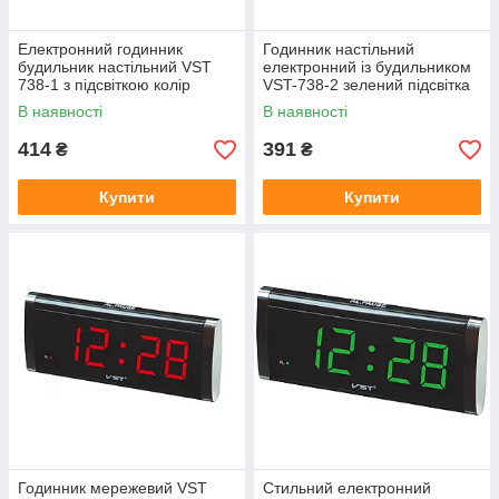
Електронний годинник
Годинник настільний
будильник настільний VST
електронний із будильником
738-1 з підсвіткою колір
VST-738-2 зелений підсвітка
індикації червоний
годинник для дому та офісу
В наявності
В наявності
414
391
₴
₴
Купити
Купити
Годинник мережевий VST
Стильний електронний