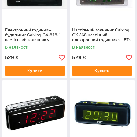
Електронний годинник-
Настільний годинник Caixing
будильник Caixing CX-818-1
CX 868 настінний
настільний годинник у
електронний годинник з LED-
строгому лаконічному стилі
дисплеєм
В наявності
В наявності
529
529
₴
₴
Купити
Купити