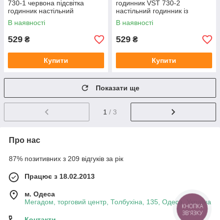
730-1 червона підсвітка
годинник VST 730-2
годинник настільний
настільний годинник із
годинник будильник
зеленим підсвічуванням
В наявності
В наявності
електронний годинник
годинника будильник
529
529
₴
₴
Купити
Купити
Показати ще
1
/ 3
Про нас
87% позитивних з 209 відгуків за рік
Працює з 18.02.2013
м. Одеса
Мегадом, торговий центр, Толбухіна, 135, Одеса, Україна
КНОПКА
ЗВ'ЯЗКУ
Контакти