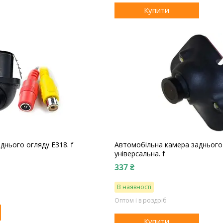
Купити
днього огляду E318. f
Автомобільна камера заднього
універсальна. f
337 ₴
В наявності
Оптом і в роздріб
Купити