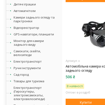
Дитячі іграшки
Автомагнітоли
Камери заднього огляду та
парктроніки
Відеореєстратор
GPS-навігатори, планшети
Монітор для камери
заднього виду
Самокати, скейти,
велосипеди
х
Електротранспорт
Автомобільна камера ко
Ручні інструменти
заднього огляду
Сад-город
506 ₴
Товары для туризма
В наявності
Електротранспорт
(Гироскутеры,
Оптом і в роздріб
электромсамокаты,
електровелосипеди)
Купити