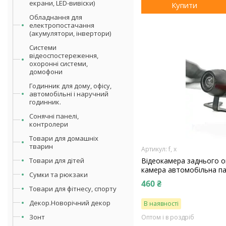
екрани, LED-вивіски)
Купити
Обладнання для
електропостачання
(акумулятори, інвертори)
Системи
відеоспостереження,
охоронні системи,
домофони
Годинник для дому, офісу,
автомобільні і наручний
годинник.
Сонячні панелі,
контролери
Товари для домашніх
тварин
f, х
Товари для дітей
Відеокамера заднього ог
камера автомобільна п
Сумки та рюкзаки
460 ₴
Товари для фітнесу, спорту
Декор.Новорічний декор
В наявності
Зонт
Оптом і в роздріб