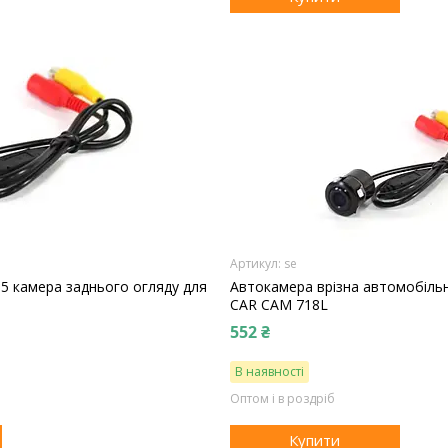
se
5 камера заднього огляду для
Автокамера врізна автомобільн
CAR CAM 718L
552 ₴
В наявності
Оптом і в роздріб
Купити