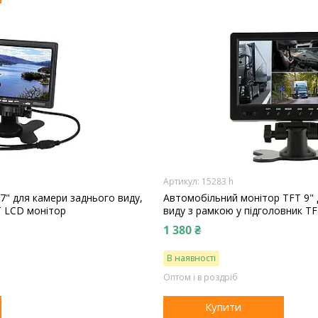
15283 h
7" для камери заднього виду,
Автомобільний монітор TFT 9" 
T LCD монітор
виду з рамкою у підголовник T
1 380 ₴
В наявності
Оптом і в роздріб
Купити