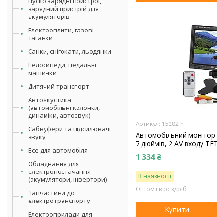
Пуско зарядні пристрої,
зарядний пристрій для
акумуляторів
Електроплити, газові
таганки
Санки, снігокати, льодянки
Велосипеди, педальні
машинки
Дитячий транспорт
Автоакустика
(автомобільні колонки,
динаміки, автозвук)
15282 h
Сабвуфери та підсилювачі
Автомобільний монітор 
звуку
7 дюймів, 2 AV входу TF
Все для автомобіля
1 334 ₴
Обладнання для
електропостачання
В наявності
(акумулятори, інвертори)
Оптом і в роздріб
Запчастини до
електротранспорту
Купити
Електроприлади для