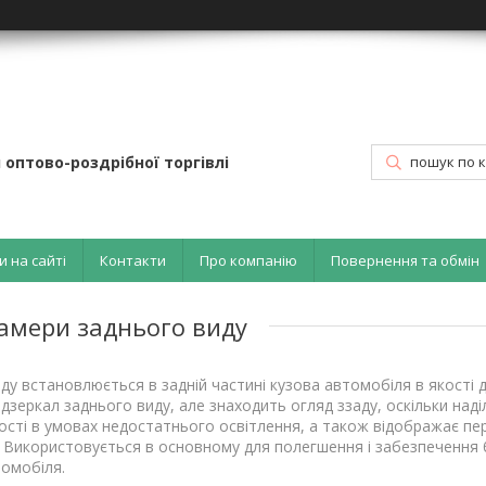
 оптово-роздрібної торгівлі
и на сайті
Контакти
Про компанію
Повернення та обмін
амери заднього виду
ду встановлюється в задній частині кузова автомобіля в якості
дзеркал заднього виду, але знаходить огляд ззаду, оскільки на
ості в умовах недостатнього освітлення, а також відображає пе
 Використовується в основному для полегшення і забезпечення б
томобіля.