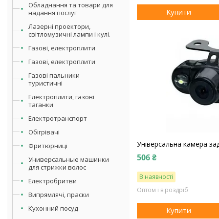
Обладнання та товари для
Купити
надання послуг
Лазерні проектори,
світломузичні лампи і кулі.
Газові, електроплити
Газові, електроплити
Газові пальники
туристичні
Електроплити, газові
таганки
Електротранспорт
Обігрівачі
Універсальна камера зад
Фритюрниці
506 ₴
Универсальные машинки
для стрижки волос
В наявності
Електробритви
Оптом і в роздріб
Випрямлячі, праски
Кухонний посуд
Купити