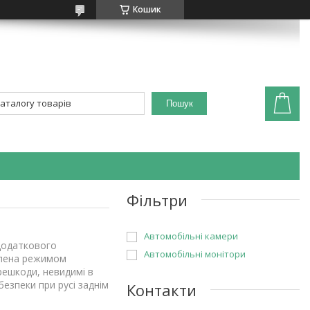
Кошик
Пошук
Фільтри
Автомобільні камери
 додаткового
Автомобільні монітори
ділена режимом
решкоди, невидимі в
езпеки при русі заднім
Контакти