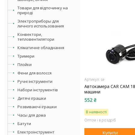
Товари для відпочинку на
природі
Электроприборы для
личного использования
Конвектори,
тепловентилятори
Кліматичне обладнання
Тримери
Плойки
Фени для волосся
se
Ручні інструменти
Автокамера CAR CAM 18
Набори інструментів
машини
Дитячі іграшки
552 ₴
Розвиваючі іграшки
В наявності
Часы для дома
Оптом і в роздріб
Батути
Електроінструмент
Купити