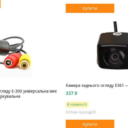
Купити
Камера заднього огляду E361 —
ляду E-300 універсальна міні
337 ₴
аркувальна
В наявності
Оптом і в роздріб
Купити