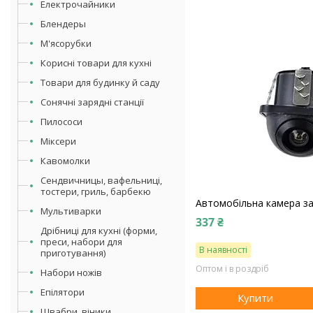
Електрочайники
Блендеры
М'ясорубки
Корисні товари для кухні
Товари для будинку й саду
Сонячні зарядні станції
Пилососи
Міксери
Кавомолки
Сендвичницы, вафельниці,
тостери, гриль, барбекю
Автомобільна камера за
Мультиварки
337 ₴
Дрібниці для кухні (форми,
преси, набори для
В наявності
приготування)
Оптом і в роздріб
Набори ножів
Епілятори
Купити
Швабри, віники