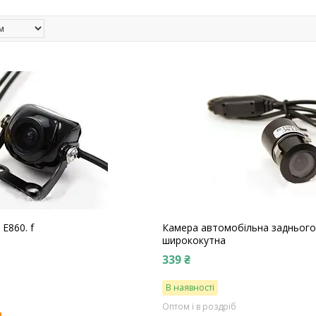
E860. f
Камера автомобільна заднього
ширококутна
339 ₴
В наявності
Оптом і в роздріб