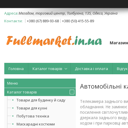
Мегадом, торговий центр, Толбухіна, 135, Одеса, Україна
+380 (67) 889-93-68
+380 (50) 415-55-89
Магазин
Головна
Каталог товарів
Доставка і оплата
Відгук
Автомобільні к
Каталог товарів
Товари для будинку й саду
Телекамера заднього ви
обладнання. Не замінює 
Товари для кухні
посилення світлочутлив
Побутова техніка
дзеркала заднього виду.
ходом і при парковці ав
Маскарадні костюми