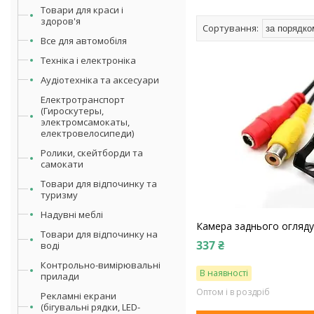
Товари для краси і
здоров'я
Все для автомобіля
Техніка і електроніка
Аудіотехніка та аксесуари
Електротранспорт
(Гироскутеры,
электромсамокаты,
електровелосипеди)
Ролики, скейтборди та
самокати
Товари для відпочинку та
туризму
Надувні меблі
Камера заднього огляду 
Товари для відпочинку на
337 ₴
воді
Контрольно-вимірювальні
В наявності
прилади
Оптом і в роздріб
Рекламні екрани
(бігувальні рядки, LED-