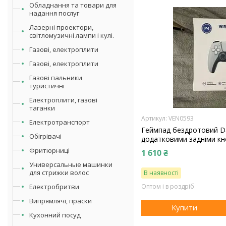
Обладнання та товари для
надання послуг
Лазерні проектори,
світломузичні лампи і кулі.
Газові, електроплити
Газові, електроплити
Газові пальники
туристичні
Електроплити, газові
таганки
VEN0593
Електротранспорт
Геймпад бездротовий Dat
Обігрівачі
додатковими задніми к
Фритюрниці
1 610 ₴
Универсальные машинки
для стрижки волос
В наявності
Електробритви
Оптом і в роздріб
Випрямлячі, праски
Купити
Кухонний посуд