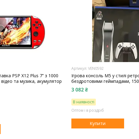
VEN0592
авка PSP X12 Plus 7” з 1000
Ігрова консоль M5 у стилі ретро
і, відео та музика, акумулятор
бездротовими геймпадами, 150
3 082 ₴
В наявності
Оптом і в роздріб
Купити