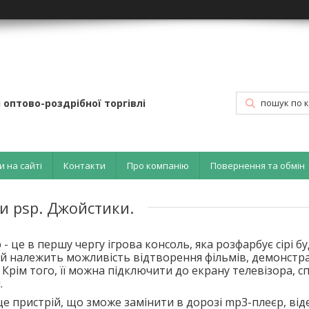
 оптово-роздрібної торгівлі
и на сайті
Контакти
Про компанію
Повернення та обмін
ки psp. Джойстики.
 - це в першу чергу ігрова консоль, яка розфарбує сірі б
кцій належить можливість відтворення фільмів, демонстра
 Крім того, її можна підключити до екрану телевізора, 
.
 це пристрій, що зможе замінити в дорозі mp3-плеєр, віде