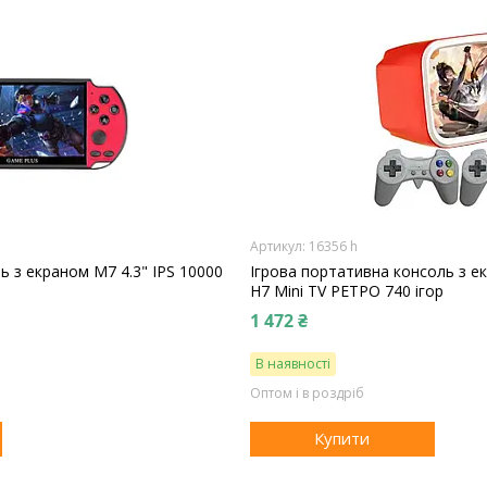
16356 h
ь з екраном M7 4.3" IPS 10000
Ігрова портативна консоль з е
H7 Mini TV РЕТРО 740 ігор
1 472 ₴
В наявності
Оптом і в роздріб
Купити