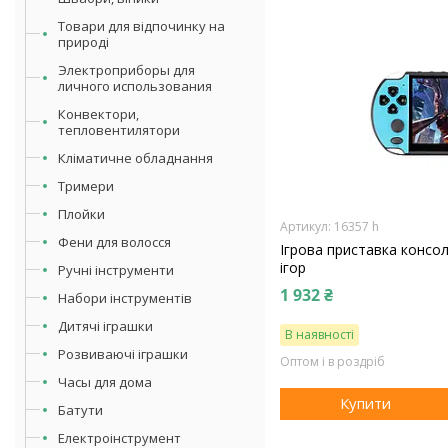
Товари для відпочинку на
природі
Электроприборы для
личного использования
Конвектори,
тепловентилятори
Кліматичне обладнання
Тримери
Плойки
16357 h
Фени для волосся
Ігрова приставка консол
ігор
Ручні інструменти
1 932 ₴
Набори інструментів
Дитячі іграшки
В наявності
Розвиваючі іграшки
Оптом і в роздріб
Часы для дома
Купити
Батути
Електроінструмент