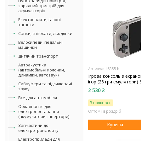
Пуско зарядні пристрої,
зарядний пристрій для
акумуляторів
Електроплити, газові
таганки
Санки, снігокати, льодянки
Велосипеди, педальні
машинки
Дитячий транспорт
Автоакустика
16355 h
(автомобільні колонки,
динаміки, автозвук)
Ігрова консоль з екрано
ігор (25 гри емулятори) 
Сабвуфери та підсилювачі
звуку
2 530 ₴
Все для автомобіля
В наявності
Обладнання для
електропостачання
Оптом і в роздріб
(акумулятори, інвертори)
Купити
Запчастини до
електротранспорту
Електроприлади для