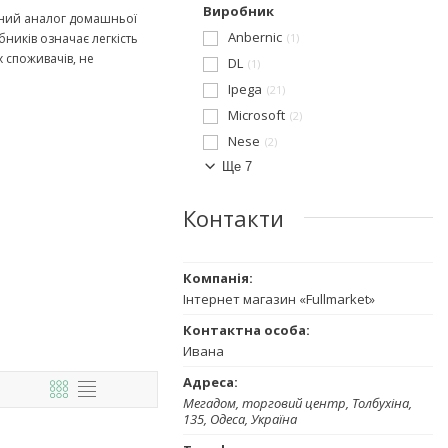
Виробник
ивний аналог домашньої
Anbernic
ників означає легкість
1
 споживачів, не
DL
1
Ipega
21
Microsoft
2
Nese
2
Ще 7
Контакти
Інтернет магазин «Fullmarket»
Ивана
Мегадом, торговий центр, Толбухіна,
135, Одеса, Україна