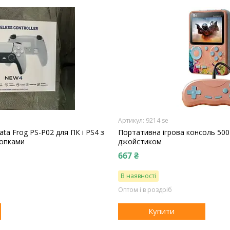
9214 se
a Frog PS-P02 для ПК і PS4 з
Портативна ігрова консоль 500 
нопками
джойстиком
667 ₴
В наявності
Оптом і в роздріб
Купити