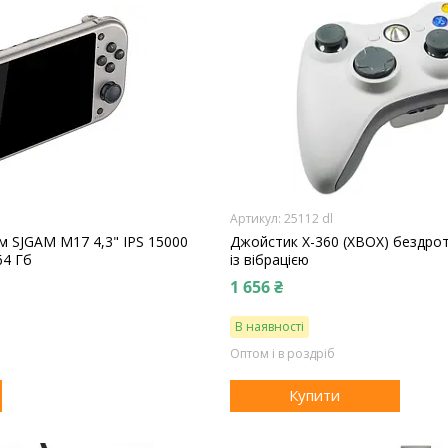
25112 dl
м SJGAM M17 4,3" IPS 15000
Джойстик X-360 (XBOX) бездрот
64 Гб
із вібрацією
1 656 ₴
В наявності
Оптом і в роздріб
Купити