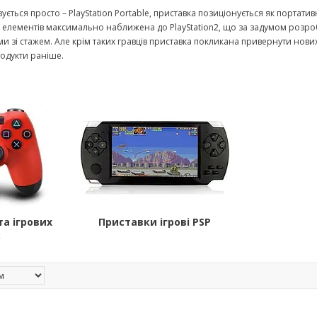
ється просто – PlayStation Portable, приставка позиціонується як портат
х елементів максимально наближена до PlayStation2, що за задумом розроб
и зі стажем. Але крім таких гравців приставка покликана привернути нових
одукти раніше.
а ігрових
Приставки ігрові PSP
к