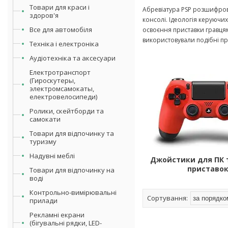
Товари для краси і
Абревіатура PSP розшифрову
здоров'я
консолі. Ідеологія керуючи
Все для автомобіля
освоєння приставки гравцям
використовували подібні пр
Техніка і електроніка
Аудіотехніка та аксесуари
Електротранспорт
(Гироскутеры,
электромсамокаты,
електровелосипеди)
Ролики, скейтборди та
самокати
Товари для відпочинку та
туризму
Надувні меблі
Джойстики для ПК т
приставо
Товари для відпочинку на
воді
Контрольно-вимірювальні
прилади
Рекламні екрани
(бігувальні рядки, LED-