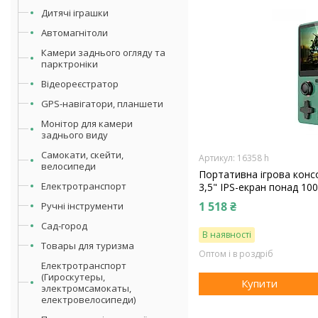
Дитячі іграшки
Автомагнітоли
Камери заднього огляду та
парктроніки
Відеореєстратор
GPS-навігатори, планшети
Монітор для камери
заднього виду
Самокати, скейти,
16358 h
велосипеди
Портативна ігрова кон
Електротранспорт
3,5" IPS-екран понад 100
1 518 ₴
Ручні інструменти
Сад-город
В наявності
Товары для туризма
Оптом і в роздріб
Електротранспорт
(Гироскутеры,
Купити
электромсамокаты,
електровелосипеди)