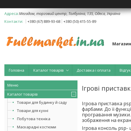
Мегадом, торговий центр, Толбухіна, 135, Одеса, Україна
+380 (67) 889-93-68
+380 (50) 415-55-89
Магазин
Головна
Каталог товарів
Доставка і оплата
Відгук
Ігрові пристав
Каталог товарів
Товари для будинку й саду
Ігрова приставка psp
фарбами
. До її фун
Товари для кухні
програвання музики.
Побутова техніка
зображення на екран
Маскарадні костюми
Ігрова консоль
psp
-