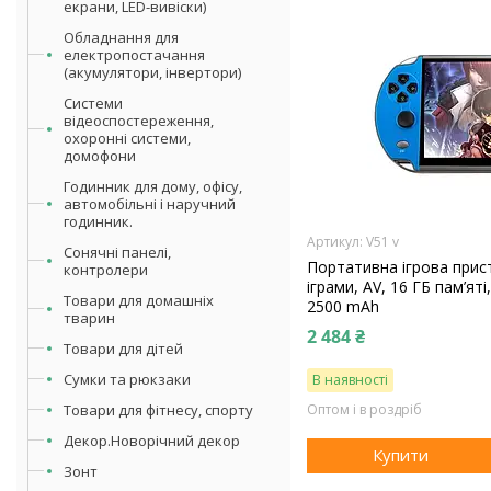
екрани, LED-вивіски)
Обладнання для
електропостачання
(акумулятори, інвертори)
Системи
відеоспостереження,
охоронні системи,
домофони
Годинник для дому, офісу,
автомобільні і наручний
годинник.
V51 v
Сонячні панелі,
Портативна ігрова прист
контролери
іграми, AV, 16 ГБ пам’ят
Товари для домашніх
2500 mAh
тварин
2 484 ₴
Товари для дітей
Сумки та рюкзаки
В наявності
Товари для фітнесу, спорту
Оптом і в роздріб
Декор.Новорічний декор
Купити
Зонт