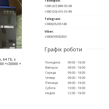
+380 (67) 889-93-68
+380 (50) 415-55-89
+380635205148
+380639582833
Графік роботи
, 64 ГБ, з
Понеділок
09:00
18:00
00 +/20000 +
Вівторок
09:00
18:00
Середа
09:00
18:00
Четвер
09:00
18:00
Пʼятниця
09:00
18:00
Субота
10:00
18:00
Неділя
12:00
18:00