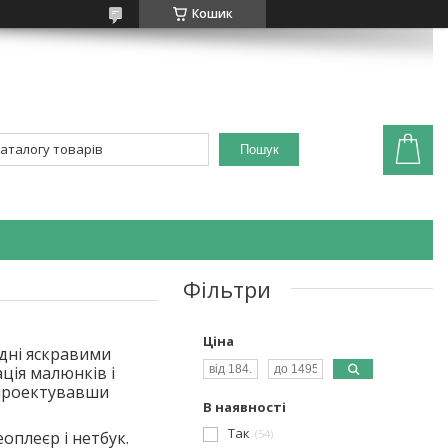
Кошик
Пошук
Фільтри
Ціна
удні яскравими
ція малюнків і
спроектувавши
В наявності
Так
54
оплеєр і нетбук.