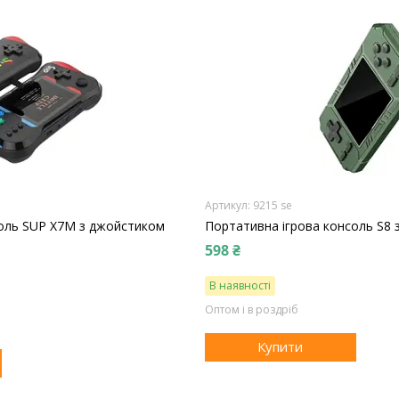
9215 se
соль SUP X7M з джойстиком
Портативна ігрова консоль S8
598 ₴
В наявності
Оптом і в роздріб
Купити