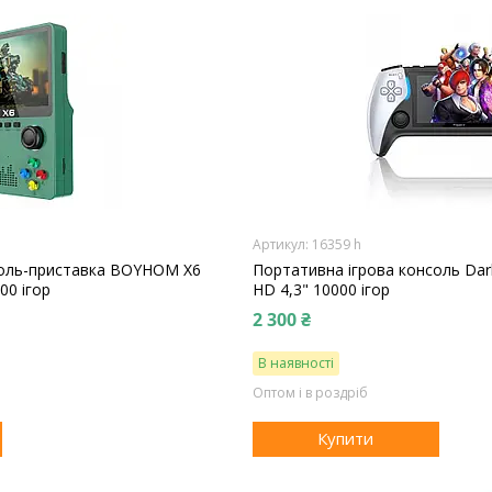
16359 h
соль-приставка BOYHOM X6
Портативна ігрова консоль Dark
00 ігор
HD 4,3" 10000 ігор
2 300 ₴
В наявності
Оптом і в роздріб
Купити