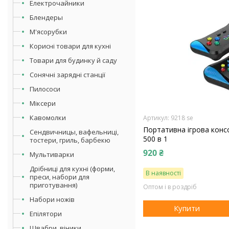
Електрочайники
Блендеры
М'ясорубки
Корисні товари для кухні
Товари для будинку й саду
Сонячні зарядні станції
Пилососи
Міксери
Кавомолки
9218 se
Портативна ігрова кон
Сендвичницы, вафельниці,
500 в 1
тостери, гриль, барбекю
920 ₴
Мультиварки
Дрібниці для кухні (форми,
В наявності
преси, набори для
приготування)
Оптом і в роздріб
Набори ножів
Купити
Епілятори
Швабри, віники