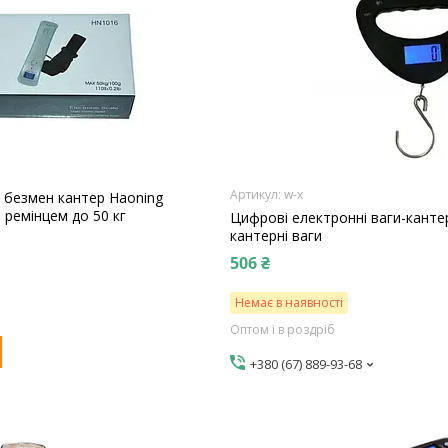
w-x
и безмен кантер Haoning
з ремінцем до 50 кг
Цифрові електронні ваги-кантер
кантерні ваги
506 ₴
Немає в наявності
Оптом і в роздріб
+380 (67) 889-93-68