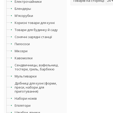
Електрочайники
Блендеры
М'ясорубки
Корисні товари для кухні
Товари для будинку й саду
Сонячні зарядні станції
Пилососи
Міксери
Кавомолки
Сендвичницы, вафельниці,
тостери, гриль, барбекю
Мультиварки
Дрібниці для кухні (форми,
преси, набори для
приготування)
Набори ножів
Епілятори
Швабри, віники