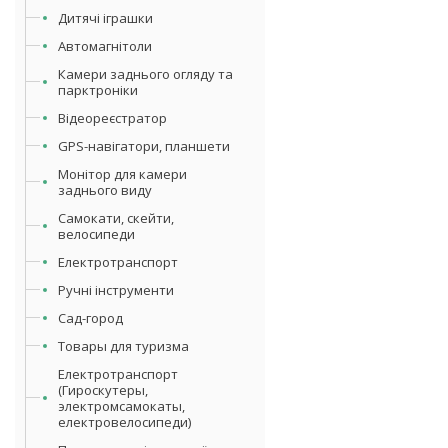
Дитячі іграшки
Автомагнітоли
Камери заднього огляду та
парктроніки
Відеореєстратор
GPS-навігатори, планшети
Монітор для камери
заднього виду
Самокати, скейти,
велосипеди
Електротранспорт
Ручні інструменти
Сад-город
Товары для туризма
Електротранспорт
(Гироскутеры,
электромсамокаты,
електровелосипеди)