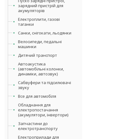
Пуско зарядні пристрої,
зарядний пристрій для
акумуляторів
Електроплити, газові
таганки
Санки, снігокати, льодянки
Велосипеди, педальні
машинки
Дитячий транспорт
Автоакустика
(автомобільні колонки,
динаміки, автозвук)
Сабвуфери та підсилювачі
звуку
Все для автомобіля
Обладнання для
електропостачання
(акумулятори, інвертори)
Запчастини до
електротранспорту
Електроприлади для