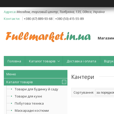
Мегадом, торговий центр, Толбухіна, 135, Одеса, Україна
+380 (67) 889-93-68
+380 (50) 415-55-89
Магазин
Головна
Каталог товарів
Доставка і оплата
Відгук
Кантери
Каталог товарів
Товари для будинку й саду
Товари для кухні
Побутова техніка
Маскарадні костюми