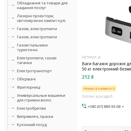
Обладнання та товари для
надання послуг
Лазерні проектори,
світломузичні лампи і кулі.
Газові, електроплити
Газові, електроплити
Газові пальники
туристичні
ja
Електроплити, газові
таганки
Ваги багажні дорожні д
50 кг електронний безмі
Електротранспорт
212 ₴
Обігрівачі
Фритюрниці
Немає в наявності
Универсальные машинки
Оптом і в роздріб
для стрижки волос
+380 (67) 889-93-68
Електробритви
Випрямлячі, праски
Кухонний посуд