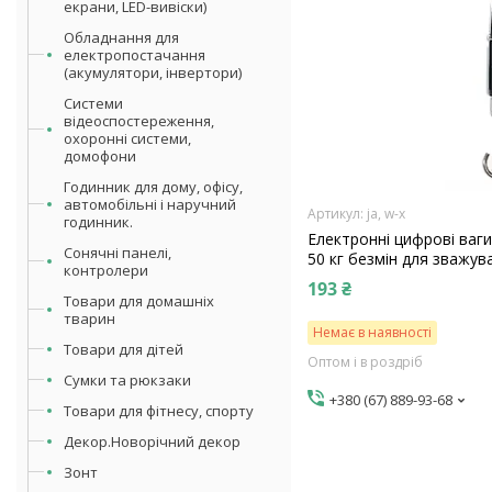
екрани, LED-вивіски)
Обладнання для
електропостачання
(акумулятори, інвертори)
Системи
відеоспостереження,
охоронні системи,
домофони
Годинник для дому, офісу,
автомобільні і наручний
ja, w-x
годинник.
Електронні цифрові ваг
Сонячні панелі,
50 кг безмін для зважув
контролери
193 ₴
Товари для домашніх
тварин
Немає в наявності
Товари для дітей
Оптом і в роздріб
Сумки та рюкзаки
+380 (67) 889-93-68
Товари для фітнесу, спорту
Декор.Новорічний декор
Зонт