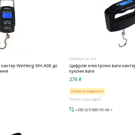
ja, w-x
и кантер WeiHeng WH-A08 до
Цифрові електронні ваги-кант
ання
кухонні ваги
276 ₴
Немає в наявності
Оптом і в роздріб
+380 (67) 889-93-68