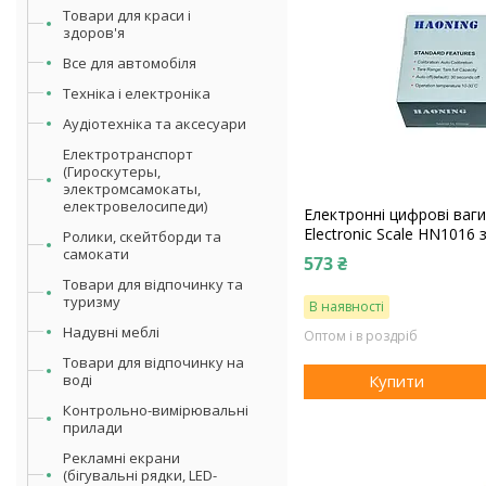
Товари для краси і
здоров'я
Все для автомобіля
Техніка і електроніка
Аудіотехніка та аксесуари
Електротранспорт
(Гироскутеры,
электромсамокаты,
електровелосипеди)
Електронні цифрові ваг
Electronic Scale HN1016 
Ролики, скейтборди та
самокати
573 ₴
Товари для відпочинку та
туризму
В наявності
Надувні меблі
Оптом і в роздріб
Товари для відпочинку на
воді
Купити
Контрольно-вимірювальні
прилади
Рекламні екрани
(бігувальні рядки, LED-