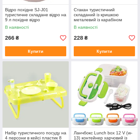
Відро похідне SJ-J01
Стакан туристичний
туристичне складане відро на
складаний із кришкою
9 л похідне відро
металевий із карабіном
кемпінговий стакан
В наявності
В наявності
266
228
₴
₴
Купити
Купити
Набір туристичного посуду на
Ланчбокс Lunch box 12 V (w-
4 персони в кейсі пластик 8
13) контейнер харчовий із