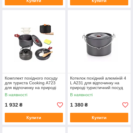
Купити
Купити
Комплект похідного посуду
Котелок похідний алюміній 4
для туриста Cooking А723
L А231 для відпочинку на
для відпочинку на природі
природі туристичний посуд
або подорожі
В наявності
В наявності
1 932
1 380
₴
₴
Купити
Купити