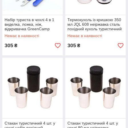
Набір туриста в чохлі 4 в 1
Термокухоль із кришкою 350
виделка, ложка, ніж,
мл JQL 608 неіржавка сталь
відкривачка GreenCamp
похідний кухоль туристичний
Немає в наявності
Немає в наявності
305
305
₴
₴
Стакан туристичний 4 шт. у
Стакан туристичний 4 шт. у
чохлі набір похідний
чохлі 80 мл неіржавка