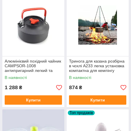
Алюмінієвий похідний чайник
Тринога для казана розбірна
CAMPSOR-1008
в чохлі A233 легка установка
антипригарний легкий та
компактна для кемпінгу
компактний для туристів
пікніка біля вогнища
В наявності
В наявності
1 288
874
₴
₴
Купити
Купити
Топ продажів