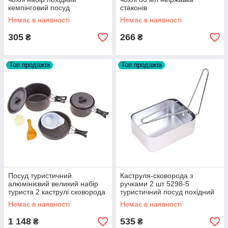
кемпінговий посуд
стаконів
Немає в наявності
Немає в наявності
305
266
₴
₴
Топ продажів
Топ продажів
Посуд туристичний
Каструля-сковорода з
алюмінієвий великий набір
ручками 2 шт 5298-5
туриста 2 каструлі сковорода
туристичний посуд похідний
з кришками
каструля туристична
Немає в наявності
Немає в наявності
сковорода
1 148
535
₴
₴