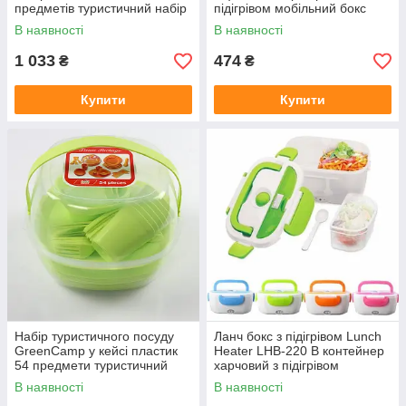
предметів туристичний набір
підігрівом мобільний бокс
В наявності
В наявності
1 033
474
₴
₴
Купити
Купити
Набір туристичного посуду
Ланч бокс з підігрівом Lunch
GreenCamp у кейсі пластик
Heater LHB-220 В контейнер
54 предмети туристичний
харчовий з підігрівом
набір
мобільний бокс
В наявності
В наявності