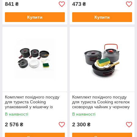
841
473
₴
₴
Купити
Купити
Комплект похідного посуду
Комплект похідного посуду
для туриста Cooking
для туриста Cooking котелок
упакований у мішечку із
сковорода чайник у чорному
синтетичної тканини
кольорі
В наявності
В наявності
2 576
2 300
₴
₴