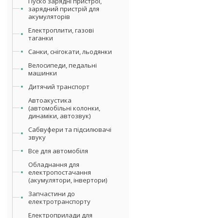
Пуско зарядні пристрої,
зарядний пристрій для
акумуляторів
Електроплити, газові
таганки
Санки, снігокати, льодянки
Велосипеди, педальні
машинки
Дитячий транспорт
Автоакустика
(автомобільні колонки,
динаміки, автозвук)
Сабвуфери та підсилювачі
звуку
Все для автомобіля
Обладнання для
електропостачання
(акумулятори, інвертори)
Запчастини до
електротранспорту
Електроприлади для