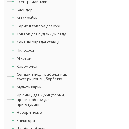
Електрочайники
Блендеры
М'ясорубки
Корисні товари для кухні
Товари для будинку й саду
Сонячні зарядні станції
Пилососи
Міксери
Кавомолки
Сендвичницы, вафельниці,
тостери, гриль, барбекю
Мультиварки
Дрібниці для кухні (форми,
преси, набори для
приготування)
Набори ножів
Епілятори
Швабри, віники