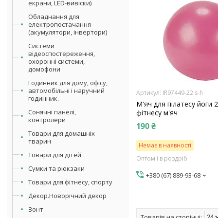
екрани, LED-вивіски)
Обладнання для
електропостачання
(акумулятори, інвертори)
Системи
відеоспостереження,
охоронні системи,
домофони
Годинник для дому, офісу,
автомобільні і наручний
IR97449-22 s-h
годинник.
М'яч для пілатесу йоги 
Сонячні панелі,
фітнесу м'яч
контролери
190 ₴
Товари для домашніх
тварин
Немає в наявності
Товари для дітей
Оптом і в роздріб
Сумки та рюкзаки
+380 (67) 889-93-68
Товари для фітнесу, спорту
Декор.Новорічний декор
Зонт