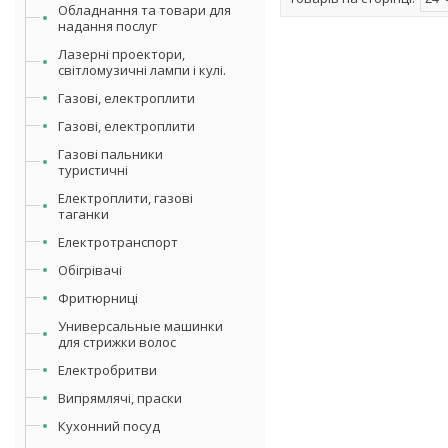
Обладнання та товари для
надання послуг
Лазерні проектори,
світломузичні лампи і кулі.
Газові, електроплити
Газові, електроплити
Газові пальники
туристичні
Електроплити, газові
таганки
Електротранспорт
Обігрівачі
Фритюрниці
Универсальные машинки
для стрижки волос
Електробритви
Випрямлячі, праски
Кухонний посуд