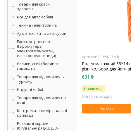
Товари для краси і
здоров'я
Все для автомобіля
Техніка і електроніка
Аудіотехніка та аксесуари
Електротранспорт
(Гироскутеры,
электромсамокаты,
електровелосипеди)
SC-85013 s-h
Ролер масажний 33*14 с
Ролики, скейтборди та
самокати
різні кольори для йоги в
631 ₴
Товари для відпочинку та
туризму
В наявності
Надувні меблі
Оптом і в роздріб
Товари для відпочинку на
воді
Купити
Контрольно-вимірювальні
прилади
Рекламні екрани
(бігувальні рядки, LED-