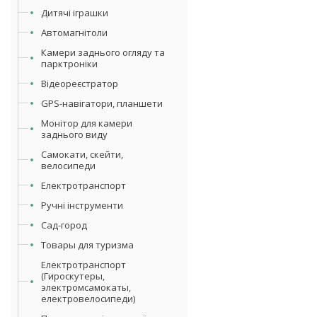
Дитячі іграшки
Автомагнітоли
Камери заднього огляду та
парктроніки
Відеореєстратор
GPS-навігатори, планшети
Монітор для камери
заднього виду
Самокати, скейти,
велосипеди
Електротранспорт
Ручні інструменти
Сад-город
Товары для туризма
Електротранспорт
(Гироскутеры,
электромсамокаты,
електровелосипеди)