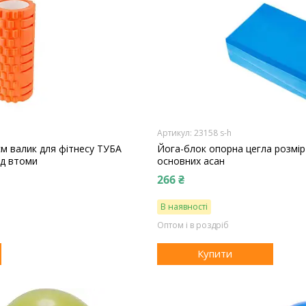
23158 s-h
м валик для фітнесу ТУБА
Йога-блок опорна цегла розмір
ід втоми
основних асан
266 ₴
В наявності
Оптом і в роздріб
Купити