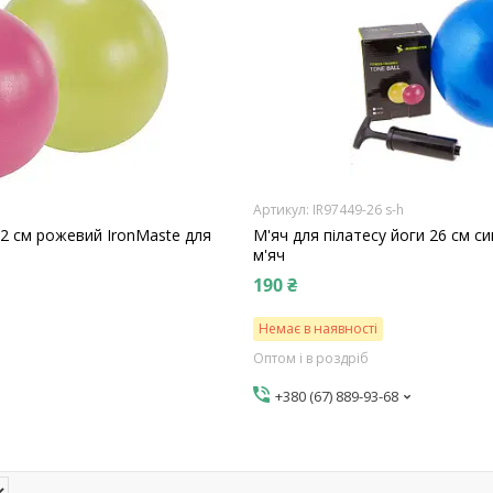
IR97449-26 s-h
22 см рожевий IronMaste для
М'яч для пілатесу йоги 26 см си
м'яч
190 ₴
Немає в наявності
Оптом і в роздріб
+380 (67) 889-93-68