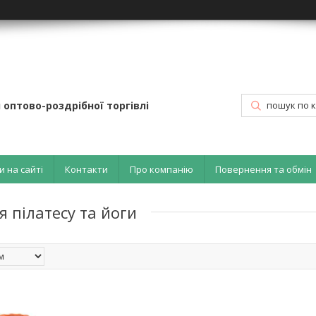
 оптово-роздрібної торгівлі
и на сайті
Контакти
Про компанію
Повернення та обмін
 пілатесу та йоги