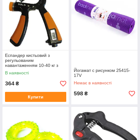
Еспандер кистьовий з
регульованим
навантаженням 10-40 кг з
лічильником JP-479 s
Йогамат с рисунком 25415-
В наявності
17V
364
Немає в наявності
₴
598
₴
Купити