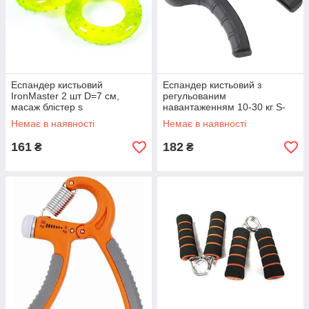
Еспандер кистьовий
Еспандер кистьовий з
IronMaster 2 шт D=7 см,
регульованим
масаж блістер s
навантаженням 10-30 кг S-
270 s
Немає в наявності
Немає в наявності
161
182
₴
₴