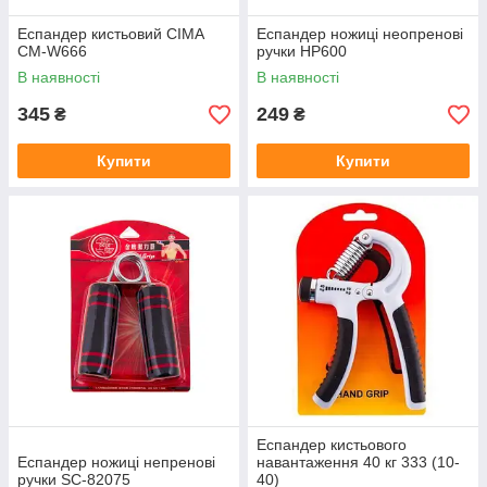
Еспандер кистьовий CIMA
Еспандер ножиці неопренові
CM-W666
ручки НР600
В наявності
В наявності
345
249
₴
₴
Купити
Купити
Еспандер кистьового
Еспандер ножиці непренові
навантаження 40 кг 333 (10-
ручки SC-82075
40)