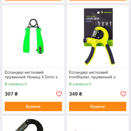
Еспандер кистьовий
Еспандер кистьовий
пружинний Ножиці 4,5mm s
IronMaster, пружинний s
В наявності
В наявності
307
349
₴
₴
Купити
Купити