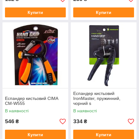
Купити
Купити
Еспандер кистьовий
Еспандер кистьовий CIMA
IronMaster, пружинний,
CM-W555
чорний s
В наявності
В наявності
546
334
₴
₴
Купити
Купити