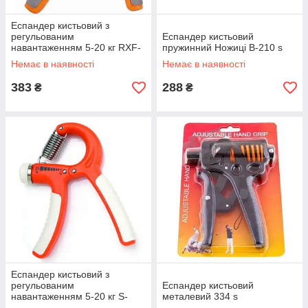
Еспандер кистьовий з
регульованим
Еспандер кистьовий
навантаженням 5-20 кг RXF-
пружинний Ножиці B-210 s
333
Немає в наявності
Немає в наявності
383
288
₴
₴
Еспандер кистьовий з
регульованим
Еспандер кистьовий
навантаженням 5-20 кг S-
металевий 334 s
260B s