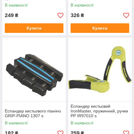
В наявності
В наявності
249
326
₴
₴
Купити
Купити
Еспандер кистьовий
Еспандер кистьового піаніно
IronMaster, пружинний, ручки
GRIP-PIANO 1307 s
PP IR97010 s
В наявності
В наявності
182
259
₴
₴