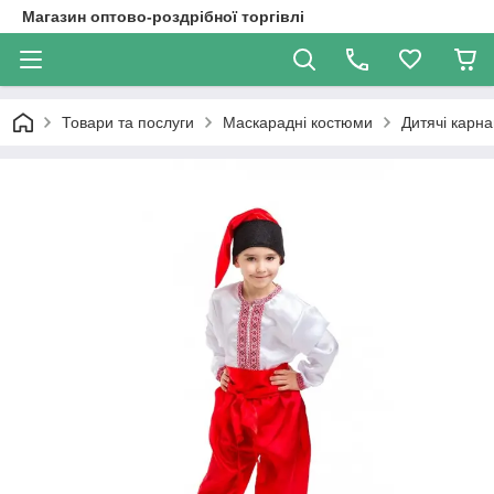
Магазин оптово-роздрібної торгівлі
Товари та послуги
Маскарадні костюми
Дитячі карн