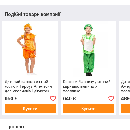
Подібні товари компанії
Дитячий карнавальний
Костюм Часнику дитячий
Дитя
костюм Гарбуз Апельсин
карнавальний для
Амер
для хлопчиків і дівчаток
хлопчика
хлоп
650
640
489
₴
₴
Купити
Купити
Про нас