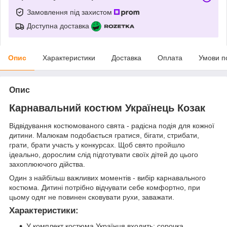
Замовлення під захистом
Доступна доставка
Опис
Характеристики
Доставка
Оплата
Умови п
Опис
Карнавальний костюм Українець Козак
Відвідування костюмованого свята - радісна подія для кожної
дитини. Малюкам подобається гратися, бігати, стрибати,
грати, брати участь у конкурсах. Щоб свято пройшло
ідеально, дорослим слід підготувати своїх дітей до цього
захоплюючого дійства.
Один з найбільш важливих моментів - вибір карнавального
костюма. Дитині потрібно відчувати себе комфортно, при
цьому одяг не повинен сковувати рухи, заважати.
Характеристики:
У комплект костюма Українця входить: сорочка,