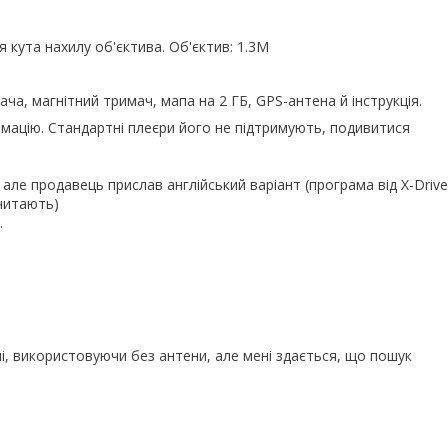
 кута нахилу об'єктива. Об'єктив: 1.3M
ча, магнітний тримач, мапа на 2 ГБ, GPS-антена й інструкція.
рмацію. Стандартні плеєри його не підтримують, подивитися
 але продавець прислав англійський варіант (програма від X-Driv
читають)
.
і, використовуючи без антени, але мені здається, що пошук