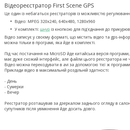
Відеореєстратор First Scene GPS
Це один із небагатьох реєстраторів із можливістю регулювання
Відео: MPEG 320x240, 640x480, 1280x960
У комплекті:
шнур
із кнопкою для під'єднання до прикурюва
Відео записує у своєму форматі, що містить відео та gps-інфо
можна тільки в програмі, яка йде в комплекті.
Під час постачання на MicroSD йде китайська версія програми,
має дуже схожий інтерфейс, але файли цього реєстратора не 
Відео можна перекодувати в avi за допомогою тієї ж програми
Приклади відео в максимальній роздільній здатності:
- День
- Сумерки
- Вечер
Реєстратор розташував за дзеркалом заднього огляду в салон
супутників після увімкнення йде досить довго.