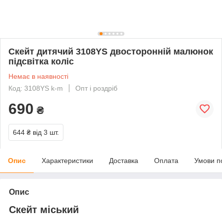
Скейт дитячий 3108YS двосторонній малюнок
підсвітка коліс
Немає в наявності
Код: 3108YS k-m
Опт і роздріб
690
₴
644 ₴
від 3 шт.
Опис
Характеристики
Доставка
Оплата
Умови п
Опис
Скейт міський