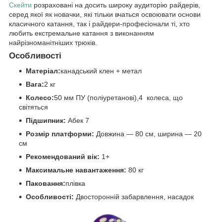
Скейти
розраховані на досить широку аудиторію райдерів,
серед якої як новачки, які тільки вчаться освоювати основи
класичного катання, так і райдери-професіонали ті, хто
любить екстремальне катання з виконанням
найрізноманітніших трюків.
Особливості
Матеріал:
канадський клен + метал
Вага:
2 кг
Колесо:
50 мм ПУ (поліуретанові),4 колеса, що
світяться
Підшипник:
Абек 7
Розмір платформи:
Довжина — 80 см, ширина — 20
см
Рекомендований вік:
1+
Максимальне навантаження:
80 кг
Паковання:
плівка
Особливості:
Двосторонній забарвлення, насадок