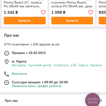
Penny Board 22", колеса
із ручкою Penny Board,
Penn
PU 58х45 мм світяться,
колеса PU 58х45 мм, дека
коле
дека 55х14,5 см, 8 видів
60х45 см, 5 видів
55х1
1 242
1 058
920
₴
₴
Купити
Купити
Про нас
87% позитивних з 209 відгуків за рік
Працює з 18.02.2013
м. Одеса
Мегадом, торговий центр, Толбухіна, 135, Одеса, Україна
Контакти
Сьогодні працює з 09:00 до 18:00
Показати весь графік роботи
КНОПКА
Про нас
ЗВ'ЯЗКУ