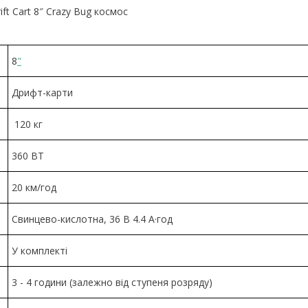
8
"
Дрифт-карти
120 кг
360 ВТ
20 км/год
Свинцево-кислотна, 36 В 4.4 А·год
У комплекті
3 - 4 години (залежно від ступеня розряду)