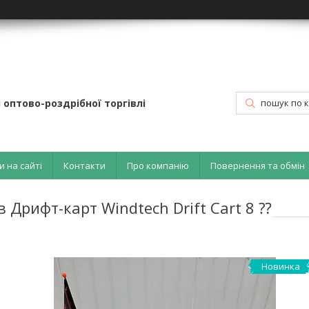
 оптово-роздрібної торгівлі
и на сайті
Контакти
Про компанію
Повернення та обмін
 Дрифт-карт Windtech Drift Cart 8 ⁇
Новинка