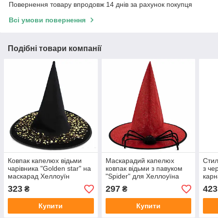
Повернення товару впродовж 14 днів за рахунок покупця
Всі умови повернення
Подібні товари компанії
Ковпак капелюх відьми
Маскарадий капелюх
Стил
чарівника "Golden star" на
ковпак відьми з павуком
з че
маскарад Хеллоуїн
"Spider" для Хеллоуїна
карн
постановки вечірки,
323
297
423
₴
₴
кольори
Купити
Купити