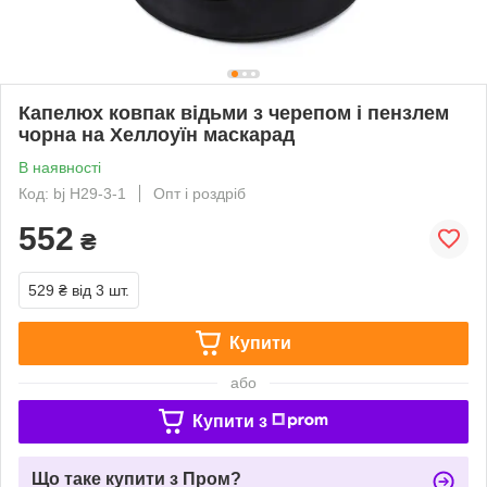
Капелюх ковпак відьми з черепом і пензлем
чорна на Хеллоуїн маскарад
В наявності
Код: bj Н29-3-1
Опт і роздріб
552
₴
529 ₴
від 3 шт.
Купити
або
Купити з
Що таке купити з Пром?