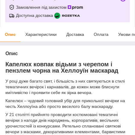
Замовлення під захистом
Доступна доставка
Опис
Характеристики
Доставка
Оплата
Умови п
Опис
Капелюх ковпак відьми з черепом і
пензлем чорна на Хеллоуїн маскарад
У році дуже багато свят, і більшість з них святкуються в стилі
тематичних вечірок і карнавалів, де кожен може блиснути
кмітливістю і проявити себе як зірка вечора.
Капелюх – чудовий головний убір для прикольної вечірки на
честь Хеллоуїна або просто веселого балу маскараду.
У 21 столітті прийнято проводити костюмовані тематичні
вечірки з нагоди днів народжень, корпоративів, весільних
урочистостей із конкурсами. Ретельно сплановані святкові
вечори з масками, декоративними елементами, барвистими