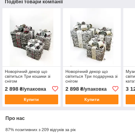
Подібні товари компанії
Новорічний декор що
Новорічний декор що
Музи
світиться Три кошики зі
світиться Три подарунка зі
світ
снігом
снігом
ката
Рік
2 898
2 898
3 1
₴/упаковка
₴/упаковка
Купити
Купити
Про нас
87% позитивних з 209 відгуків за рік