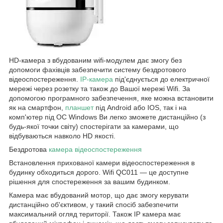
HD-камера з вбудованим wifi-модулем дає змогу без
допомоги фахівців забезпечити систему бездротового
відеоспостереження.
IP-камера
під'єднується до електричної
мережі через розетку та також до Вашої мережі Wifi. За
допомогою програмного забезпечення, яке можна встановити
як на смартфон,
планшет
під Android або IOS, так і на
комп'ютер під ОС Windows Ви легко зможете дистанційно (з
будь-якої точки світу) спостерігати за камерами, що
відбуваються навколо HD якості.
Бездротова
камера відеоспостереження
Встановлення прихованої камери відеоспостереження в
будинку обходиться дорого. Wifi QC011 — це доступне
рішення для спостереження за вашим будинком.
Камера має вбудований мотор, що дає змогу керувати
дистанційно об'єктивом, у такий спосіб забезпечити
максимальний огляд території. Також IP камера має