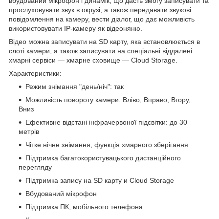
вбудований мікрофон і динамік, що дасть змогу записувати та
прослуховувати звук в окрузі, а також передавати звукові
повідомлення на камеру, вести діалог, що дає можливість
використовувати IP-камеру як відеоняню.
Відео можна записувати на SD карту, яка встановлюється в
слоті камери, а також записувати на спеціальні віддалені
хмарні сервіси — хмарне сховище — Cloud Storage.
Характеристики:
Режим знімання "день/ніч": так
Можливість повороту камери: Вліво, Вправо, Вгору,
Вниз
Ефективне відстані інфрачервоної підсвітки: до 30
метрів
Чітке нічне знімання, функція хмарного зберігання
Підтримка багатокористувацького дистанційного
перегляду
Підтримка запису на SD карту и Cloud Storage
Вбудований мікрофон
Підтримка ПК, мобільного телефона