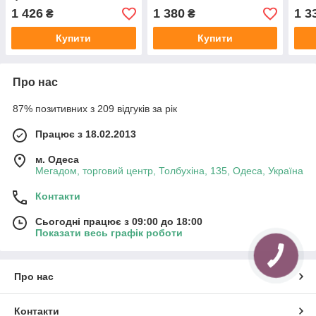
1.3 mp, купольна ip
360/90 2.0mp поворотна з
812/
1 426
1 380
1 3
₴
₴
відеокамера
віддаленим доступом
віде
Купити
Купити
Про нас
87% позитивних з 209 відгуків за рік
Працює з 18.02.2013
м. Одеса
Мегадом, торговий центр, Толбухіна, 135, Одеса, Україна
Контакти
Сьогодні працює з 09:00 до 18:00
Показати весь графік роботи
Про нас
Контакти