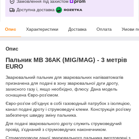
Замовлення під захистом
Доступна доставка
Опис
Характеристики
Доставка
Оплата
Умови п
Опис
Пальник MB 36AK (MIG/MAG) - 3 метрів
EURO
Зварювальний пальник для зварювальних напівавтоматів
призначена для подачі в зону зварювальної дуги дроту,
захисного газу і, якщо необхідно, флюсу. Дана модель
оснащена Євро-роз'ємом.
Євро-роз'єм об'єднує в собі газоводный патрубок з ізоляцією,
канал подачі дроту і струмоведучі клеми. Конструкція роз'єму
забезпечує швидку зміну пальника.
Для подачі зварювального дроту служить струмоведучий
провід, з'єднаний з струмоведучих наконечником.
Струмопроводи даної зварювального пальника виготовлені з