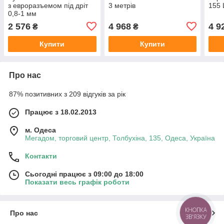
з евроразъемом під дріт
3 метрів
155 
0,8-1 мм
2 576
4 968
4 9
₴
₴
Купити
Купити
Про нас
87% позитивних з 209 відгуків за рік
Працює з 18.02.2013
м. Одеса
Мегадом, торговий центр, Толбухіна, 135, Одеса, Україна
Контакти
Сьогодні працює з 09:00 до 18:00
Показати весь графік роботи
КНОПКА
Про нас
ЗВ'ЯЗКУ