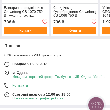
Електрична сендвічниця
Сендвічниця
Унів
Crownberg CB-1070 750
бутербродниця Crownberg
CRO
Вт кухонна техніка
CB-1068 750 Вт
104
антипригарна
736
736
1 9
₴
₴
Купити
Купити
Про нас
87% позитивних з 209 відгуків за рік
Працює з 18.02.2013
м. Одеса
Мегадом, торговий центр, Толбухіна, 135, Одеса, Україна
Контакти
Сьогодні працює з 12:00 до 18:00
Показати весь графік роботи
КНОПКА
ЗВ'ЯЗКУ