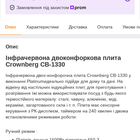
Замовлення під захистом
Опис
Характеристики
Доставка
Оплата
Умови п
Опис
Інфрачервона двоконфоркова плита
Crownberg CB-1330
Інфрачервона двох-конфорочна плита Crownberg CB-1330 у
виконанні Platinumидеально підійде для дому та дачі. На
відміну від настільних індукційних плит, для приготування і
розігрівання їжі можна використовувати посуд з будь-якого
термостійкого матеріалу: сталі, чавуну, алюмінію, міді,
кераміки, загартованого скла і т. п. Плита має сенсорне
керування з РК-дисплеєм, таймером на 240 хвилин і двома
встановленими режимами роботи:
Ручний режим :
Підігрів, печеня 1600Вт відповідно 650 З