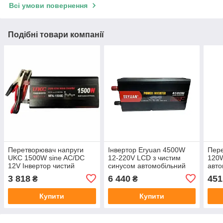
Всі умови повернення
Подібні товари компанії
Перетворювач напруги
Інвертор Eryuan 4500W
Пере
UKC 1500W sine AC/DC
12-220V LCD з чистим
120W
12V Інвертор чистий
синусом автомобільний
авто
синусоїда
перетворювач напруги
(10A
3 818
6 440
451
₴
₴
для котла
Купити
Купити