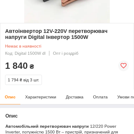
Автоінвертор 12V-220V перетворювач
напруги Digital Інвертор 1500W
Немає в наявності
Код: Digital 1500W dl
Опт і роздріб
1 840
₴
1 794 ₴
від 3 шт.
Опис
Характеристики
Доставка
Оплата
Умови п
Опис
Автомобільний перетворювач напруги
12/220 Power
Inverter, потужністю 1500 Вт – пристрій, призначений для