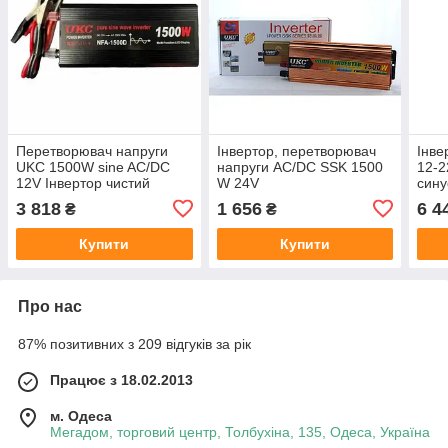
Перетворювач напруги
Інвертор, перетворювач
Інве
UKC 1500W sine AC/DC
напруги AC/DC SSK 1500
12-2
12V Інвертор чистий
W 24V
сину
синусоїда
пере
3 818
1 656
6 4
₴
₴
для 
Купити
Купити
Про нас
87% позитивних з 209 відгуків за рік
Працює з 18.02.2013
м. Одеса
Мегадом, торговий центр, Толбухіна, 135, Одеса, Україна