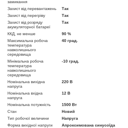
замикання
Захист від перевантажень
Так
Захист від перегріву
Так
Захист від розряду
Так
акумуляторної батареї
ККД, не менше
90 %
Максимальна робоча
40 град.
температура
навколишнього
середовища
Мінімальна робоча
-10 град.
температура
навколишнього
середовища
Номінальна вихідна
220 В
напруга
Номінальна вхідна
12 В
напруга
Номінальна потужність
1500 Вт
Стан
Новий
Тип робочої величини
Напруга
Форма вихідної напруги
Апроксимована синусоїда