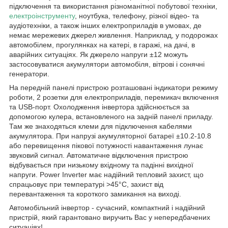
підключення та використання різноманітної побутової техніки,
електроінструменту
, ноутбука, телефону, різної відео- та
аудіотехніки, а також інших електроприладів в умовах, де
немає мережевих джерел живлення. Наприклад, у подорожах
автомобілем, прогулянках на катері, в гаражі, на дачі, в
аварійних ситуаціях. Як джерело напруги ±12 можуть
застосовуватися акумулятори автомобіля, вітрові і сонячні
генератори.
На передній панелі пристрою розташовані індикатори режиму
роботи, 2 розетки для електроприладів, перемикач включення
та USB-порт. Охолодження інвертора здійснюється за
допомогою кулера, встановленого на задній панелі приладу.
Там же знаходяться клеми для підключення кабелями
акумулятора. При напрузі акумуляторної батареї ±10.2-10.8
або перевищення пікової потужності навантаження лунає
звуковий сигнал. Автоматичне відключення пристрою
відбувається при низькому вхідному та падінні вихідної
напруги. Power Inverter має надійний тепловий захист, що
спрацьовує при температурі >45°C, захист від
перевантаження та короткого замикання на виході.
Автомобільний інвертор - сучасний, компактний і надійний
пристрій, який гарантовано виручить Вас у непередбачених
ситуаціях!