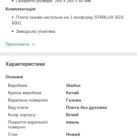
Габаритні розміри: 265 х 265 х 60 мм
Комплектація:
Плита газова настільна на 1 конфорку STARLUX SGS
6001
Заводська упаковка
Приховати
Характеристики
Основні
Виробник
Starlux
Країна виробник
Китай
Варильна поверхня
Газова
Вид плити
Плита без духовки
Колір корпусу
Білий
Покриття варильної
емаль
поверхні
Стан
Новий