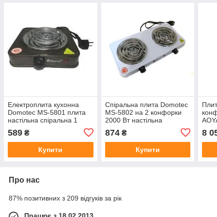
Електроплита кухонна
Спіральна плита Domotec
Плит
Domotec MS-5801 плита
MS-5802 на 2 конфорки
конф
настільна спіральна 1
2000 Вт настільна
AOY
конфорка
589
874
8 0
₴
₴
Купити
Купити
Про нас
87% позитивних з 209 відгуків за рік
Працює з 18.02.2013