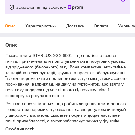
Замовлення під захистом
Опис
Характеристики
Доставка
Оплата
Умови п
Опис
Газова плита STARLUX SGS 6001 – це настільна газова
плита, призначена для приготування їжі в побутових умовах
від зрідженого (балонного) газу. Вона компактна, економічна
та надійна в експлуатації, зручна та проста в обслуговуванні.
Її легко перемістити з постійного житла до місць тимчасового
проживання, наприклад, на дачу чи гуртожиток, або взяти у
невелику подорож під час літнього відпочинку. Має 1
конфорку та регулятор вогню.
Решітка легко знімається, що робить чищення плити легшою.
Поворотний перемикач дозволяє плавно регулювати полум'я
у широкому діапазоні. Емалеве покриття додає настільній
плиті привабливості, а також забезпечує захисну функцію.
Особливості
: