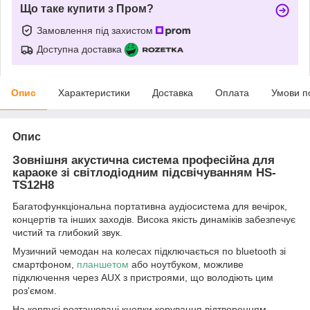
Що таке купити з Пром?
Замовлення під захистом
Доступна доставка
Опис
Характеристики
Доставка
Оплата
Умови п
Опис
Зовнішня акустична система професійна для
караоке зі світлодіодним підсвічуванням HS-
TS12H8
Багатофункціональна портативна аудіосистема для вечірок,
концертів та інших заходів. Висока якість динаміків забезпечує
чистий та глибокий звук.
Музичний чемодан на колесах підключається по bluetooth зі
смартфоном,
планшетом
або ноутбуком, можливе
підключення через AUX з пристроями, що володіють цим
роз'ємом.
На корпусі розташовані кнопки керування відтворенням