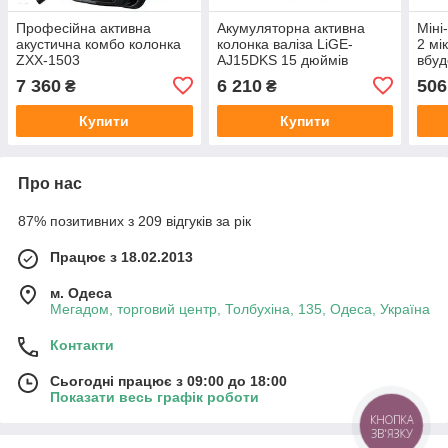
Професійна активна
Акумуляторна активна
Міні
акустична комбо колонка
колонка валіза LiGE-
2 мі
ZXX-1503
AJ15DKS 15 дюймів
вбуд
савбуфер
LED-
7 360
6 210
506
₴
₴
порт
сист
Купити
Купити
Про нас
87% позитивних з 209 відгуків за рік
Працює з 18.02.2013
м. Одеса
Мегадом, торговий центр, Толбухіна, 135, Одеса, Україна
Контакти
Сьогодні працює з 09:00 до 18:00
Показати весь графік роботи
КНОПКА
ЗВ'ЯЗКУ