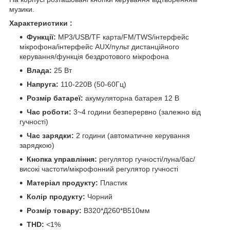
музики.
Характеристики :
Функції:
MP3/USB/TF карта/FM/TWS/інтерфейс
мікрофона/інтерфейс AUX/пульт дистанційного
керування/функція бездротового мікрофона
Влада:
25 Вт
Напруга:
110-220В (50-60Гц)
Розмір батареї:
акумуляторна батарея 12 В
Час роботи:
3~4 години безперервно (залежно від
гучності)
Час зарядки:
2 години (автоматичне керування
зарядкою)
Кнопка управління:
регулятор гучності/луна/бас/
високі частоти/мікрофонний регулятор гучності
Матеріал продукту:
Пластик
Колір продукту:
Чорний
Розмір товару:
В320*Д260*В510мм
THD:
<1%