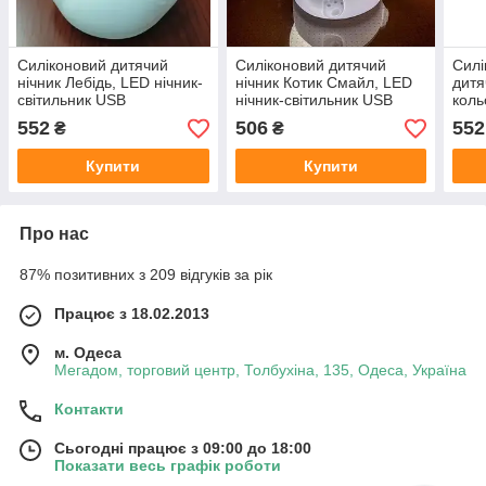
Силіконовий дитячий
Силіконовий дитячий
Силі
нічник Лебідь, LED нічник-
нічник Котик Смайл, LED
дитя
світильник USB
нічник-світильник USB
коль
світ
552
506
552
₴
₴
Купити
Купити
Про нас
87% позитивних з 209 відгуків за рік
Працює з 18.02.2013
м. Одеса
Мегадом, торговий центр, Толбухіна, 135, Одеса, Україна
Контакти
Сьогодні працює з 09:00 до 18:00
Показати весь графік роботи