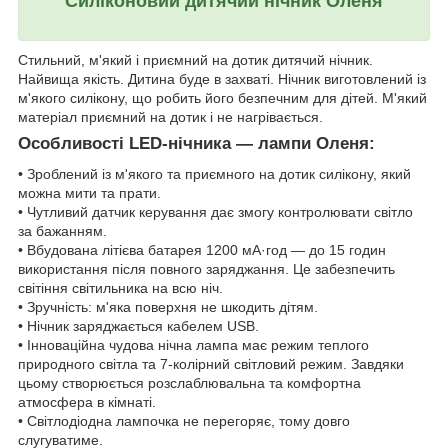
Силіконовий дитячий нічник Оленя
Стильний, м'який і приємний на дотик дитячий нічник.
Найвища якість. Дитина буде в захваті. Нічник виготовлений із
м'якого силікону, що робить його безпечним для дітей. М'який
матеріал приємний на дотик і не нагрівається.
Особливості LED-нічника — лампи Оленя:
• Зроблений із м'якого та приємного на дотик силікону, який
можна мити та прати.
• Чутливий датчик керування дає змогу контролювати світло
за бажанням.
• Вбудована літієва батарея 1200 мА·год — до 15 годин
використання після повного заряджання. Це забезпечить
світіння світильника на всю ніч.
• Зручність: м'яка поверхня не шкодить дітям.
• Нічник заряджається кабелем USB.
• Інноваційна чудова нічна лампа має режим теплого
природного світла та 7-колірний світловий режим. Завдяки
цьому створюється розслаблювальна та комфортна
атмосфера в кімнаті.
• Світлодіодна лампочка не перегоряє, тому довго
слугуватиме.