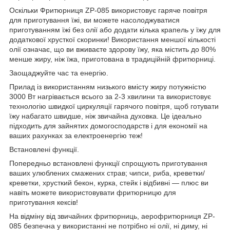
Оскільки Фритюрниця ZP-085 використовує гаряче повітря
для приготування їжі, ви можете насолоджуватися
приготуванням їжі без олії або додати кілька крапель у їжу для
додаткової хрусткої скоринки! Використання меншої кількості
олії означає, що ви вживаєте здорову їжу, яка містить до 80%
менше жиру, ніж їжа, приготована в традиційній фритюрниці.
Заощаджуйте час та енергію.
Прилад із використанням низького вмісту жиру потужністю
3000 Вт нагрівається всього за 2-3 хвилини та використовує
технологію швидкої циркуляції гарячого повітря, щоб готувати
їжу набагато швидше, ніж звичайна духовка. Це ідеально
підходить для зайнятих домогосподарств і для економії на
ваших рахунках за електроенергію теж!
Встановлені функції.
Попередньо встановлені функції спрощують приготування
ваших улюблених смажених страв; чипси, риба, креветки/
креветки, хрусткий бекон, курка, стейк і відбивні — плюс ви
навіть можете використовувати фритюрницю для
приготування кексів!
На відміну від звичайних фритюрниць, аерофритюрниця ZP-
085 безпечна у використанні не потрібно ні олії, ні диму, ні