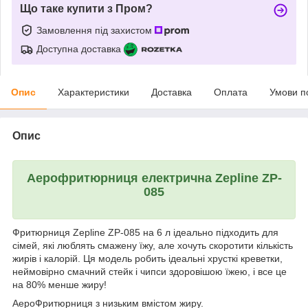
Що таке купити з Пром?
Замовлення під захистом
Доступна доставка
Опис
Характеристики
Доставка
Оплата
Умови п
Опис
Аерофритюрниця електрична Zepline ZP-
085
Фритюрниця Zepline ZP-085 на 6 л ідеально підходить для
сімей, які люблять смажену їжу, але хочуть скоротити кількість
жирів і калорій. Ця модель робить ідеальні хрусткі креветки,
неймовірно смачний стейк і чипси здоровішою їжею, і все це
на 80% менше жиру!
АероФритюрниця з низьким вмістом жиру.