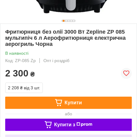
Фритюрниця без олії 3000 Вт Zepline ZP 085
мультипіч 6 л Аерофритюрниця електрична
аерогриль Чорна
В наявності
Код: ZP-085 Zp
Опт і роздріб
2 300
₴
2 208 ₴
від 3 шт.
Купити
або
Купити з