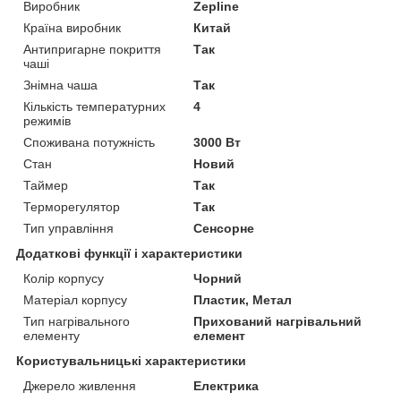
Виробник
Zepline
Країна виробник
Китай
Антипригарне покриття
Так
чаші
Знімна чаша
Так
Кількість температурних
4
режимів
Споживана потужність
3000 Вт
Стан
Новий
Таймер
Так
Терморегулятор
Так
Тип управління
Сенсорне
Додаткові функції і характеристики
Колір корпусу
Чорний
Матеріал корпусу
Пластик, Метал
Тип нагрівального
Прихований нагрівальний
елементу
елемент
Користувальницькі характеристики
Джерело живлення
Електрика