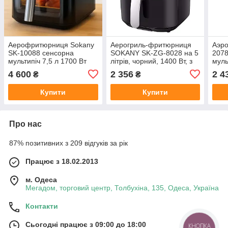
Аерофритюрниця Sokany
Аерогриль-фритюрниця
Аэр
SK-10088 сенсорна
SOKANY SK-ZG-8028 на 5
2078
мультипіч 7,5 л 1700 Вт
літрів, чорний, 1400 Вт, з
муль
електричний аерогриль
дисплеєм
4 600
2 356
2 4
₴
₴
для швидкого та
здорового смаження без
Купити
Купити
олії
Про нас
87% позитивних з 209 відгуків за рік
Працює з 18.02.2013
м. Одеса
Мегадом, торговий центр, Толбухіна, 135, Одеса, Україна
Контакти
Сьогодні працює з 09:00 до 18:00
КНОПКА