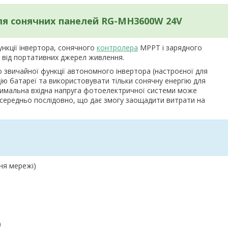
для сонячних панелей RG-MH3600W 24V
нкції інвертора, сонячного
контролера
MPPT і зарядного
 від портативних джерел живлення.
 звичайної функції автономного інвертора (настроєної для
ю батареї та використовувати тільки сонячну енергію для
симальна вхідна напруга фотоелектричної системи може
осередньо послідовно, що дає змогу заощадити витрати на
ня мережі)
)