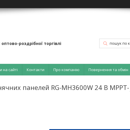
 оптово-роздрібної торгівлі
и на сайті
Контакти
Про компанію
Повернення та обмін
онячних панелей RG-MH3600W 24 В MPPT-