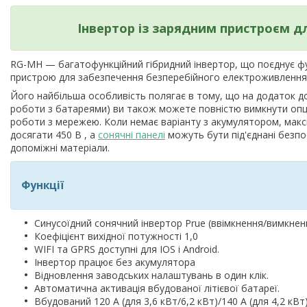
Інвертор із зарядним пристроєм 
RG-MH — багатофункційний гібридний інвертор, що поєднує фу
пристрою для забезпечення безперебійного електроживлення
Його найбільша особливість полягає в тому, що на додаток до
роботи з батареями) ви також можете повністю вимкнути опці
роботи з мережею. Коли немає варіанту з акумулятором, мак
досягати 450 В , а
сонячні панелі
можуть бути під'єднані безп
допоміжні матеріали.
Функції
Синусоїдний сонячний інвертор Prue (ввімкнення/вимкнен
Коефіцієнт вихідної потужності 1,0
WIFI та GPRS доступні для IOS і Android.
Інвертор працює без акумулятора
Відновлення заводських налаштувань в один клік.
Автоматична активація вбудованої літієвої батареї.
Вбудований 120 А (для 3,6 кВт/6,2 кВт)/140 А (для 4,2 кВт