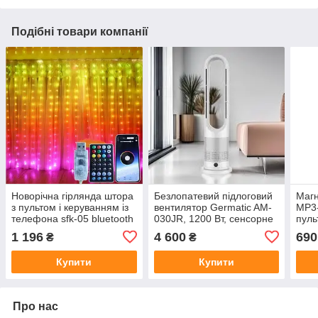
Подібні товари компанії
Новорічна гірлянда штора
Безлопатевий підлоговий
Магн
з пультом і керуванням із
вентилятор Germatic AM-
MP3
телефона sfk-05 bluetooth
030JR, 1200 Вт, сенсорне
пуль
usb 3х2 метри колір RGB
керування та пульт ДК
попу
1 196
4 600
690
₴
₴
Купити
Купити
Про нас