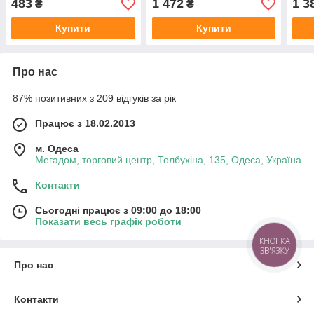
483
1 472
1 3
₴
₴
(автомагінтола резервний)
Купити
Купити
Про нас
87% позитивних з 209 відгуків за рік
Працює з 18.02.2013
м. Одеса
Мегадом, торговий центр, Толбухіна, 135, Одеса, Україна
Контакти
Сьогодні працює з 09:00 до 18:00
Показати весь графік роботи
КНОПКА
ЗВ'ЯЗКУ
Про нас
Контакти