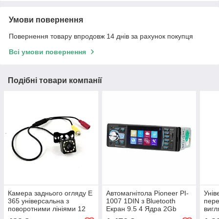
Умови повернення
Повернення товару впродовж 14 днів за рахунок покупця
Всі умови повернення
Подібні товари компанії
Камера заднього огляду E
Автомагнітола Pioneer PI-
Унів
365 універсальна з
1007 1DIN з Bluetooth
пере
поворотними лініями 12
Екран 9.5 4 Ядра 2Gb
вигл
діодів
Ram/132 Android 9