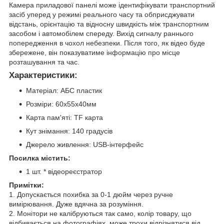
Камера приладової панелі може ідентифікувати транспортний
засіб уперед у режимі реального часу та обприсджувати
відстань, орієнтацію та відносну швидкість між транспортним
засобом і автомобілем спереду. Вихід сигналу раннього
попередження в чохол небезпеки. Після того, як відео буде
збережене, він показуватиме інформацію про місце
розташування та час.
Характеристики:
Матеріал: АБС пластик
Розміри: 60x55x40мм
Карта пам'яті: TF карта
Кут знімання: 140 градусів
Джерело живлення: USB-інтерфейс
Посилка містить:
1 шт. * відеореєстратор
Примітки:
1. Допускається похибка за 0-1 дюйм через ручне
вимірювання. Дуже вдячна за розуміння.
2. Монітори не калібруються так само, колір товару, що
відбивається на фотографіях, може трохи відрізнятися від