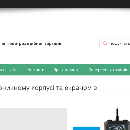
 оптово-роздрібної торгівлі
и на сайті
Контакти
Про компанію
Повернення та обмін
оникному корпусі та екраном з