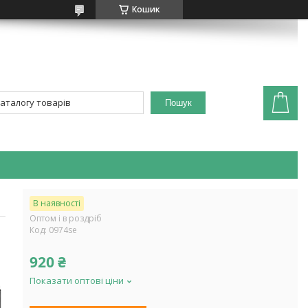
Кошик
Пошук
В наявності
Оптом і в роздріб
Код:
0974se
920 ₴
Показати оптові ціни