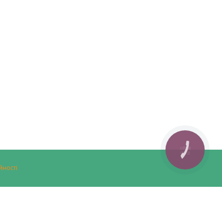
КНОПКА
ЗВ'ЯЗКУ
йності