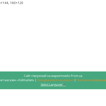
6×144, 160×120
Сайт створений на маркетплейсі
Prom.ua
Інтернет магазин «Fullmarket» |
Поскаржитися на контент
|
Політика конфіденці
Select Language
▼