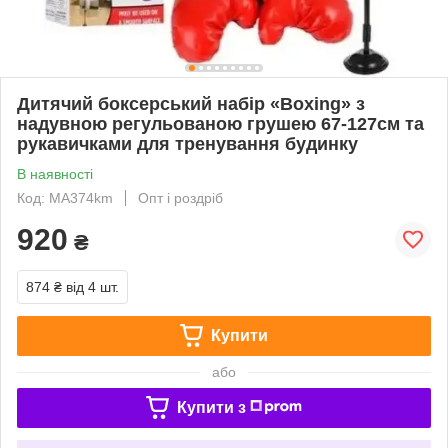
Дитячий боксерський набір «Boxing» з
надувною регульованою грушею 67-127см та
рукавичками для тренування будинку
В наявності
Код: MA374km
Опт і роздріб
920
₴
874 ₴
від 4 шт.
Купити
або
Купити з