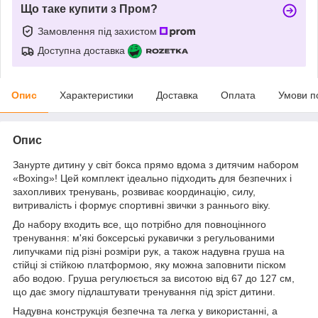
Що таке купити з Пром?
Замовлення під захистом
Доступна доставка
Опис
Характеристики
Доставка
Оплата
Умови п
Опис
Занурте дитину у світ бокса прямо вдома з дитячим набором
«Boxing»! Цей комплект ідеально підходить для безпечних і
захопливих тренувань, розвиває координацію, силу,
витривалість і формує спортивні звички з раннього віку.
До набору входить все, що потрібно для повноцінного
тренування: м'які боксерські рукавички з регульованими
липучками під різні розміри рук, а також надувна груша на
стійці зі стійкою платформою, яку можна заповнити піском
або водою. Груша регулюється за висотою від 67 до 127 см,
що дає змогу підлаштувати тренування під зріст дитини.
Надувна конструкція безпечна та легка у використанні, а