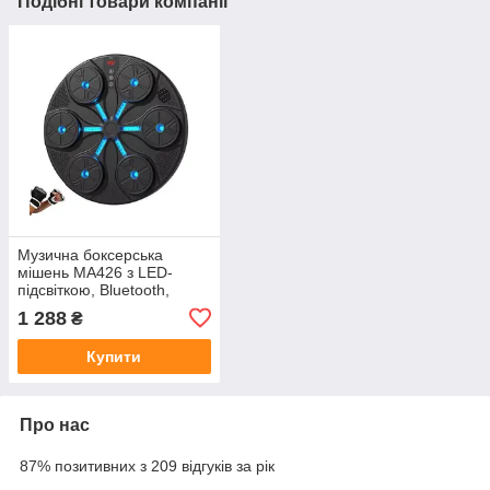
Подібні товари компанії
Музична боксерська
мішень MA426 з LED-
підсвіткою, Bluetooth,
музикою та MMA
1 288
₴
рукавичками, настінний
тренажер
Купити
Про нас
87% позитивних з 209 відгуків за рік