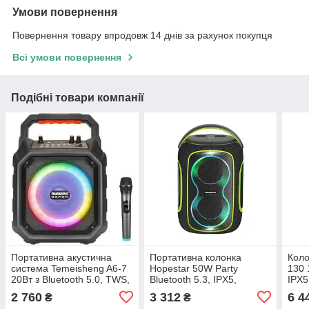
Умови повернення
Повернення товару впродовж 14 днів за рахунок покупця
Всі умови повернення
Подібні товари компанії
Портативна акустична
Портативна колонка
Коло
система Temeisheng A6-7
Hopestar 50W Party
130 
20Вт з Bluetooth 5.0, TWS,
Bluetooth 5.3, IPX5,
IPX5
RGB-підсвічуванням та
світломузика, акумулятор
порт
2 760
3 312
6 4
₴
₴
двома мікрофонами
6000 мАг, потужний звук
поту