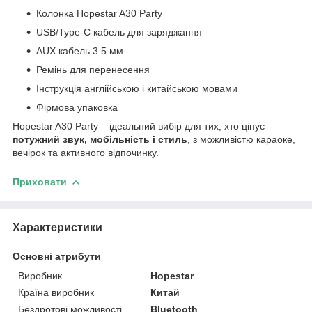
Колонка Hopestar A30 Party
USB/Type-C кабель для заряджання
AUX кабель 3.5 мм
Ремінь для перенесення
Інструкція англійською і китайською мовами
Фірмова упаковка
Hopestar A30 Party – ідеальний вибір для тих, хто цінує
потужний звук, мобільність і стиль
, з можливістю караоке,
вечірок та активного відпочинку.
Приховати
Характеристики
Основні атрибути
Виробник
Hopestar
Країна виробник
Китай
Бездротові можливості
Bluetooth