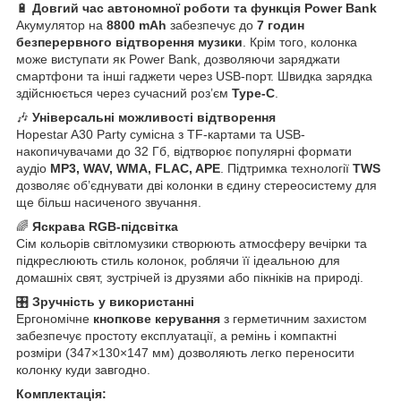
🔋
Довгий час автономної роботи та функція Power Bank
Акумулятор на
8800 mAh
забезпечує до
7 годин
безперервного відтворення музики
. Крім того, колонка
може виступати як Power Bank, дозволяючи заряджати
смартфони та інші гаджети через USB-порт. Швидка зарядка
здійснюється через сучасний роз’єм
Type-C
.
🎶
Універсальні можливості відтворення
Hopestar A30 Party сумісна з TF-картами та USB-
накопичувачами до 32 Гб, відтворює популярні формати
аудіо
MP3, WAV, WMA, FLAC, APE
. Підтримка технології
TWS
дозволяє об’єднувати дві колонки в єдину стереосистему для
ще більш насиченого звучання.
🌈
Яскрава RGB-підсвітка
Сім кольорів світломузики створюють атмосферу вечірки та
підкреслюють стиль колонок, роблячи її ідеальною для
домашніх свят, зустрічей із друзями або пікніків на природі.
🎛
Зручність у використанні
Ергономічне
кнопкове керування
з герметичним захистом
забезпечує простоту експлуатації, а ремінь і компактні
розміри (347×130×147 мм) дозволяють легко переносити
колонку куди завгодно.
Комплектація: