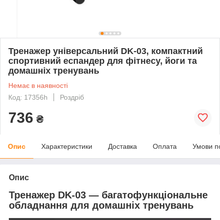
Тренажер універсальний DK-03, компактний
спортивний еспандер для фітнесу, йоги та
домашніх тренувань
Немає в наявності
Код: 17356h
Роздріб
736
₴
Опис
Характеристики
Доставка
Оплата
Умови п
Опис
Тренажер DK-03 — багатофункціональне
обладнання для домашніх тренувань