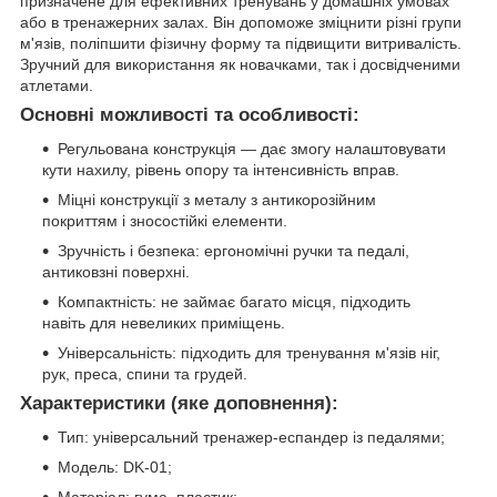
призначене для ефективних тренувань у домашніх умовах
або в тренажерних залах. Він допоможе зміцнити різні групи
м'язів, поліпшити фізичну форму та підвищити витривалість.
Зручний для використання як новачками, так і досвідченими
атлетами.
Основні можливості та особливості:
Регульована конструкція — дає змогу налаштовувати
кути нахилу, рівень опору та інтенсивність вправ.
Міцні конструкції з металу з антикорозійним
покриттям і зносостійкі елементи.
Зручність і безпека: ергономічні ручки та педалі,
антиковзні поверхні.
Компактність: не займає багато місця, підходить
навіть для невеликих приміщень.
Універсальність: підходить для тренування м'язів ніг,
рук, преса, спини та грудей.
Характеристики (яке доповнення):
Тип: універсальний тренажер-еспандер із педалями;
Модель: DK-01;
Матеріал: гума, пластик;