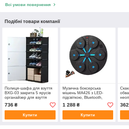
Всі умови повернення
Подібні товари компанії
Полиця-шафа для взуття
Музична боксерська
Скак
BXG-03 закрита 5 ярусів
мішень MA426 з LED-
обв
органайзер для взуття
підсвіткою, Bluetooth,
неоп
компактне зберігання для
музикою та MMA
736
1 288
362
₴
₴
передпокою та
рукавичками, настінний
гардеробної
тренажер
Купити
Купити