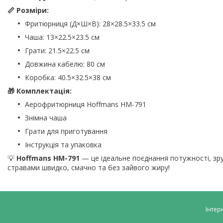
📏 Розміри:
Фритюрниця (Д×Ш×В): 28×28.5×33.5 см
Чаша: 13×22.5×23.5 см
Грати: 21.5×22.5 см
Довжина кабелю: 80 см
Коробка: 40.5×32.5×38 см
🎁 Комплектація:
Аерофритюрниця Hoffmans HM-791
Знімна чаша
Грати для приготування
Інструкція та упаковка
💡
Hoffmans HM-791
— це ідеальне поєднання потужності, зр
стравами швидко, смачно та без зайвого жиру!