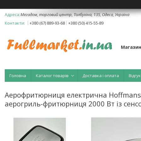
Мегадом, торговий центр, Толбухіна, 135, Одеса, Україна
+380 (67) 889-93-68
+380 (50) 415-55-89
Магазин
Головна
Каталог товарів
Доставка і оплата
Відгук
Аерофритюрниця електрична Hoffmans
аерогриль-фритюрниця 2000 Вт із сен