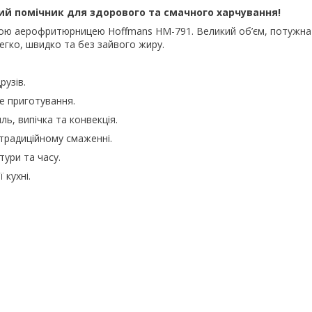
й помічник для здорового та смачного харчування!
йною аерофритюрницею Hoffmans HM-791. Великий об’єм, потужна
егко, швидко та без зайвого жиру.
рузів.
е приготування.
ь, випічка та конвекція.
традиційному смаженні.
ури та часу.
 кухні.