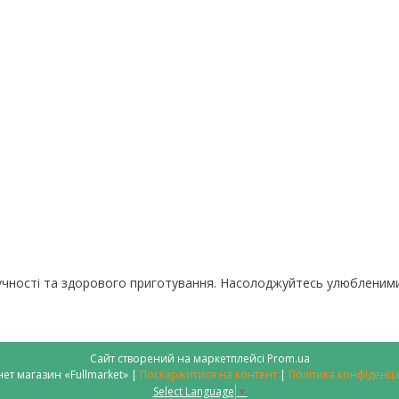
учності та здорового приготування. Насолоджуйтесь улюбленим
Сайт створений на маркетплейсі
Prom.ua
Інтернет магазин «Fullmarket» |
Поскаржитися на контент
|
Політика конфіденці
Select Language
▼