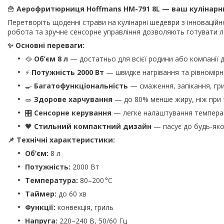
🍟
Аерофритюрниця Hoffmans HM-791 8L — ваш кулінарни
Перетворіть щоденні страви на кулінарні шедеври з інноваці
робота та зручне сенсорне управління дозволяють готувати л
✨ Основні переваги:
🥘
Об’єм 8 л
— достатньо для всієї родини або компанії д
⚡
Потужність 2000 Вт
— швидке нагрівання та рівномірн
🍳
Багатофункціональність
— смаження, запікання, грил
🥗
Здорове харчування
— до 80% менше жиру, ніж при 
🎛️
Сенсорне керування
— легке налаштування температ
🖤
Стильний компактний дизайн
— пасує до будь-якої
📌 Технічні характеристики:
Об’єм:
8 л
Потужність:
2000 Вт
Температура:
80–200 °C
Таймер:
до 60 хв
Функції:
конвекція, гриль
Напруга:
220–240 В, 50/60 Гц