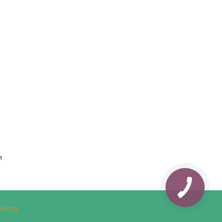
и
йності