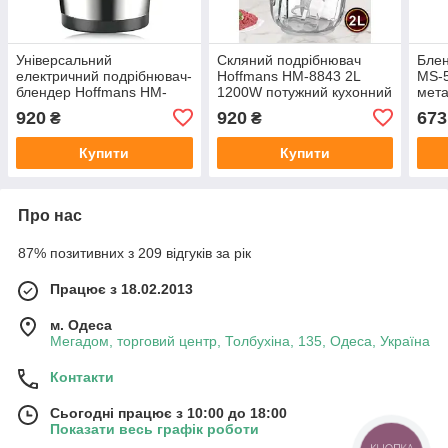
Універсальний
Скляний подрібнювач
Блен
електричний подрібнювач-
Hoffmans HM-8843 2L
MS-5
блендер Hoffmans HM-
1200W потужний кухонний
мета
8829 3L 600W потужна
блендер та чопер для
920
920
673
₴
₴
металева м’ясорубка для
швидкого подрібнення і
подрібнення та
змішування
Купити
Купити
змішування
Про нас
87% позитивних з 209 відгуків за рік
Працює з 18.02.2013
м. Одеса
Мегадом, торговий центр, Толбухіна, 135, Одеса, Україна
Контакти
Сьогодні працює з 10:00 до 18:00
Показати весь графік роботи