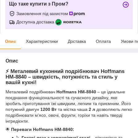
Що таке купити з Пром?
Замовлення під захистом
Доступна доставка
Опис
Характеристики
Доставка
Оплата
Умови п
Опис
⚡ Металевий кухонний подрібнювач Hoffmans
HM-8840 – швидкість, потужність та стиль у
вашій кухні!
Металевий подрібнювач
Hoffmans HM-8840
– це ідеальне
поєднання функціональності та сучасного дизайну, яке
зробить приготування їжі швидким, легким та приємним. Його
потужний двигун
1200 Вт
та містка чаша
2 л
дозволяють легко
подрібнювати м’ясо, овочі, фрукти, горіхи та навіть тверді
інгредієнти.
🌟
Переваги Hoffmans HM-8840:
🔪
Гострі леза з нержавіючої сталі
– рівномірне та