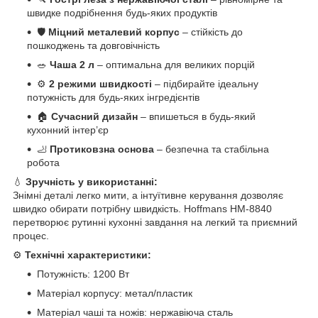
швидке подрібнення будь-яких продуктів
🛡️
Міцний металевий корпус
– стійкість до
пошкоджень та довговічність
🥗
Чаша 2 л
– оптимальна для великих порцій
⚙️
2 режими швидкості
– підбирайте ідеальну
потужність для будь-яких інгредієнтів
🏠
Сучасний дизайн
– впишеться в будь-який
кухонний інтер’єр
🦶
Протиковзна основа
– безпечна та стабільна
робота
💧
Зручність у використанні:
Знімні деталі легко мити, а інтуїтивне керування дозволяє
швидко обирати потрібну швидкість. Hoffmans HM-8840
перетворює рутинні кухонні завдання на легкий та приємний
процес.
⚙️
Технічні характеристики:
Потужність: 1200 Вт
Матеріал корпусу: метал/пластик
Матеріал чаші та ножів: нержавіюча сталь