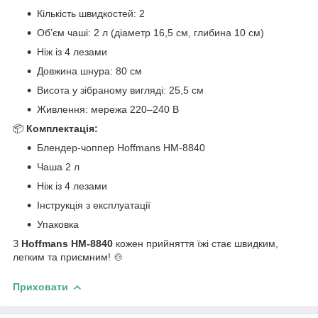
Кількість швидкостей: 2
Об’єм чаші: 2 л (діаметр 16,5 см, глибина 10 см)
Ніж із 4 лезами
Довжина шнура: 80 см
Висота у зібраному вигляді: 25,5 см
Живлення: мережа 220–240 В
📦
Комплектація:
Блендер-чоппер Hoffmans HM-8840
Чаша 2 л
Ніж із 4 лезами
Інструкція з експлуатації
Упаковка
З
Hoffmans HM-8840
кожен прийняття їжі стає швидким,
легким та приємним! 🍲
Приховати