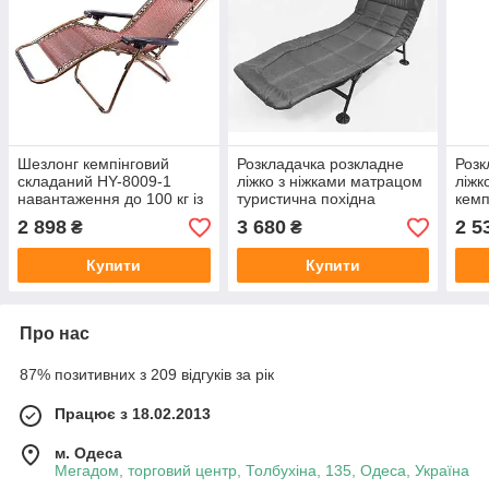
Шезлонг кемпінговий
Розкладачка розкладне
Розк
складаний HY-8009-1
ліжко з ніжками матрацом
ліжк
навантаження до 100 кг із
туристична похідна
кемп
підголівником туристичне
кемпінгова 200x70x30 см
мм с
2 898
3 680
2 5
₴
₴
крісло
Купити
Купити
Про нас
87% позитивних з 209 відгуків за рік
Працює з 18.02.2013
м. Одеса
Мегадом, торговий центр, Толбухіна, 135, Одеса, Україна