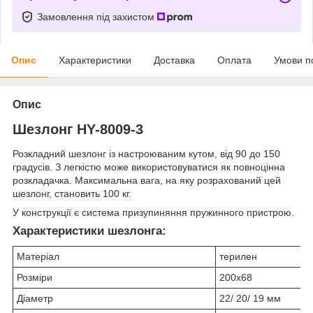
Замовлення під захистом
Опис
Характеристики
Доставка
Оплата
Умови п
Опис
Шезлонг HY-8009-3
Розкладний шезлонг із настроюваним кутом, від 90 до 150
градусів. З легкістю може використовуватися як повноцінна
розкладачка. Максимальна вага, на яку розрахований цей
шезлонг, становить 100 кг.
У конструкції є система призупиняння пружинного пристрою.
Характеристики шезлонга:
Матеріал
терилен
Розміри
200х68
Діаметр
22/ 20/ 19 мм