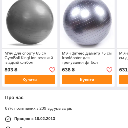
М'яч для спорту 65 см
М'яч фітнес діаметр 75 см
М'яч
GymBall KingLion великий
IronMaster для
см д
гладкий фітбол
тренування фітбол
803
638
631
₴
₴
Купити
Купити
Про нас
87% позитивних з 209 відгуків за рік
Працює з 18.02.2013