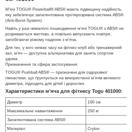
М'ячі TOGU® Powerball® ABS® мають підвищену надійність,
яку забезпечує запатентована протирозривна система ABS®
(Anti-Burst-System).
Навіть у разі чималого пошкодження м'ячі TOGU® з ABS® не
розриваються миттєво, а повільно випускають повітря,
запобігаючи різкому падінню з м'яча.
Для тих, у кого немає часу на фітнес-клуб або тренажерний
зал, м'яч — доступна альтернатива для занять спортом
удома.
Призначення та сфера застосування:
TOGU® Pushball ABS® — призначені для оздоровчої
гімнастики, що ґрунтується на використанні м'ячів великого
діаметра, підходить для дітей і дорослих.
Характеристики м'яча для фітнесу Togu 401000:
Діаметр
100 см
Максимальне навантаження
250 кг
Запатентована система ABS®
Матеріал
Crylon