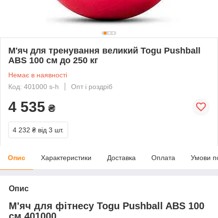
М'яч для тренування великий Togu Pushball
ABS 100 см до 250 кг
Немає в наявності
Код: 401000 s-h
Опт і роздріб
4 535
₴
4 232 ₴
від 3 шт.
Опис
Характеристики
Доставка
Оплата
Умови п
Опис
М'яч для фітнесу Togu Pushball ABS 100
см 401000