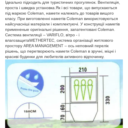
Ідеально підходить для туристичних прогулянок. Вентиляція,
проста і швидка установка.Як і всі товари, що випускаються
під маркою Coleman, намети належать до товарів вищого
класу. При виготовленні наметів Coleman використовуються
найсучасніші матеріали і комплектуючі. У конструкції наметів
примененые оригінальні рішення, запатентовані Coleman.
Система вентиляції – VARIFLO, вітро - і
влагозащитаWETHERTEC, система організації житлового
простору AREA MANAGEMENT – ось неповний перелік
рішень, що перетворюють намети Coleman в зручні, міцні і
красиві будинки для любителів активного відпочинку.