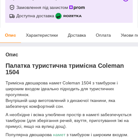
Замовлення під захистом
Доступна доставка
Опис
Характеристики
Доставка
Оплата
Умови п
Опис
Палатка туристична тримісна Coleman
1504
Тримісна двошарова намет Coleman 1504 з тамбуром і
широким входом ідеально підходить для туристичних
прогулянок.
Внутрішній шар виготовлений з дихаючої тканини, яка
забезпечує комфортний сон.
А необхідне і всіма улюблене простір в наметі забезпечується
тамбуром (для зберігання речей, взуття, приготування їжі на
примусі, якщо на вулиці дощ).
Популярна двошарова
намет
з тамбуром і широким входом.