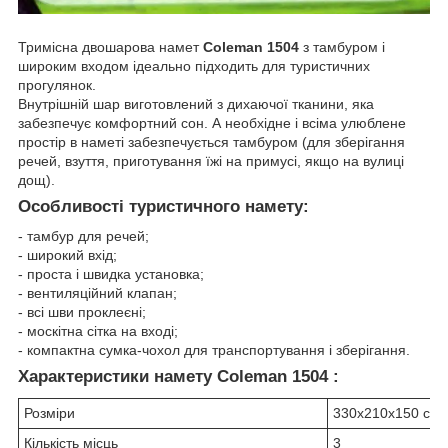
Тримісна двошарова намет
Coleman 1504
з тамбуром і
широким входом ідеально підходить для туристичних
прогулянок.
Внутрішній шар виготовлений з дихаючої тканини, яка
забезпечує комфортний сон. А необхідне і всіма улюблене
простір в наметі забезпечується тамбуром (для зберігання
речей, взуття, приготування їжі на примусі, якщо на вулиці
дощ).
Особливості туристичного намету:
- тамбур для речей;
- широкий вхід;
- проста і швидка установка;
- вентиляційний клапан;
- всі шви проклеєні;
- москітна сітка на вході;
- компактна сумка-чохол для транспортування і зберігання.
Характеристики намету Coleman 1504 :
Розміри
330х210х150 см
Кількість місць
3