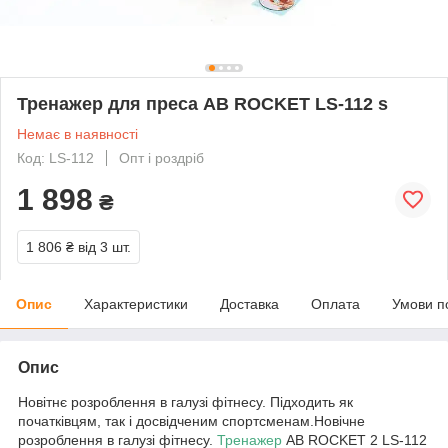
Тренажер для преса AB ROCKET LS-112 s
Немає в наявності
Код: LS-112
Опт і роздріб
1 898
₴
1 806 ₴
від 3 шт.
Опис
Характеристики
Доставка
Оплата
Умови п
Опис
Новітнє розроблення в галузі фітнесу. Підходить як
початківцям, так і досвідченим спортсменам.Новічне
розроблення в галузі фітнесу.
Тренажер
AB ROCKET 2 LS-112