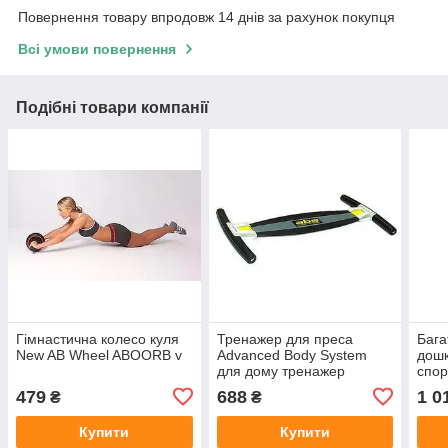
Повернення товару впродовж 14 днів за рахунок покупця
Всі умови повернення
Подібні товари компанії
Гімнастична колесо куля
Тренажер для преса
Бага
New AB Wheel ABOORB v
Advanced Body System
дошк
для дому тренажер
спор
для 
479
688
1 0
₴
₴
пла
Купити
Купити