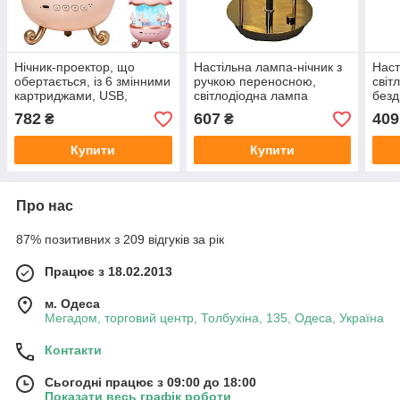
Нічник-проектор, що
Настільна лампа-нічник з
Наст
обертається, із 6 змінними
ручкою переносною,
світ
картриджами, USB,
світлодіодна лампа
безд
Bluetooth та
світильник
782
607
409
₴
₴
акумулятором,
портативний світловий
Купити
Купити
проектор-нічник
Про нас
87% позитивних з 209 відгуків за рік
Працює з 18.02.2013
м. Одеса
Мегадом, торговий центр, Толбухіна, 135, Одеса, Україна
Контакти
Сьогодні працює з 09:00 до 18:00
Показати весь графік роботи