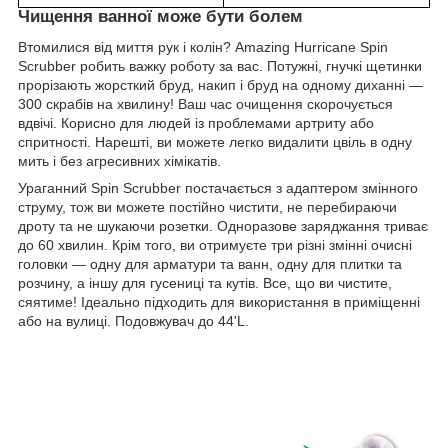
Чищення ванної може бути болем
Втомилися від миття рук і колін? Amazing Hurricane Spin
Scrubber робить важку роботу за вас. Потужні, гнучкі щетинки
прорізають жорсткий бруд, накип і бруд на одному диханні —
300 скрабів на хвилину! Ваш час очищення скорочується
вдвічі. Корисно для людей із проблемами артриту або
спритності. Нарешті, ви можете легко видалити цвіль в одну
мить і без агресивних хімікатів.
Ураганний Spin Scrubber постачається з адаптером змінного
струму, тож ви можете постійно чистити, не перебираючи
дроту та не шукаючи розетки. Одноразове заряджання триває
до 60 хвилин. Крім того, ви отримуєте три різні змінні очисні
головки — одну для арматури та ванн, одну для плитки та
розчину, а іншу для гусениці та кутів. Все, що ви чистите,
сяятиме! Ідеально підходить для використання в приміщенні
або на вулиці. Подовжувач до 44'L.