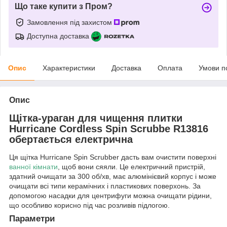
Що таке купити з Пром?
Замовлення під захистом
Доступна доставка
Опис
Характеристики
Доставка
Оплата
Умови п
Опис
Щітка-ураган для чищення плитки
Hurricane Cordless Spin Scrubbe R13816
обертається електрична
Ця щітка Hurricane Spin Scrubber дасть вам очистити поверхні
ванної кімнати
, щоб вони сяяли. Це електричний пристрій,
здатний очищати за 300 об/хв, має алюмінієвий корпус і може
очищати всі типи керамічних і пластикових поверхонь. За
допомогою насадки для центрифуги можна очищати рідини,
що особливо корисно під час розливів підлогою.
Параметри