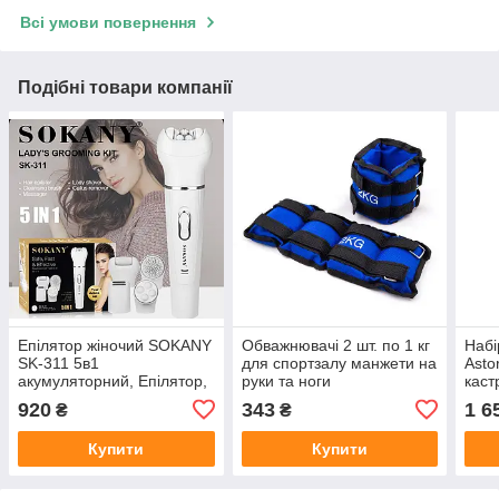
Всі умови повернення
Подібні товари компанії
Епілятор жіночий SOKANY
Обважнювачі 2 шт. по 1 кг
Набі
SK-311 5в1
для спортзалу манжети на
Asto
акумуляторний, Епілятор,
руки та ноги
каст
бритва, масажер, щітка
та 2 
920
343
1 6
₴
₴
для обличчя та пилка для
л)
п'ят
Купити
Купити