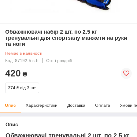
Обважнювачі набір 2 шт. по 2.5 кг
тренувальні для спортзалу манжети на руки
та ноги
Немає в наявності
Код: 87192-5 s-h
Опт і роздріб
420
₴
374 ₴
від 3 шт.
Опис
Характеристики
Доставка
Оплата
Умови п
Опис
Обважнювачі тренувальні 2 шт. по 2.5 кг