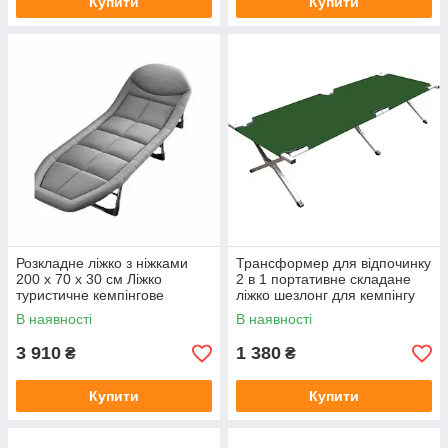
Купити
Купити
Розкладне ліжко з ніжками
Трансформер для відпочинку
200 x 70 x 30 см Ліжко
2 в 1 портативне складане
туристичне кемпінгове
ліжко шезлонг для кемпінгу
складане, розкладачка
вуличний комфорт для сну
В наявності
В наявності
релаксу на природі Зелени
3 910
1 380
₴
₴
Купити
Купити