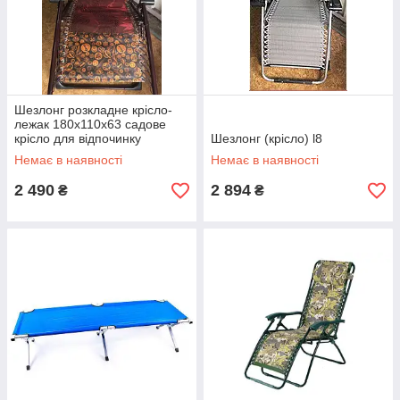
Шезлонг розкладне крісло-
лежак 180х110х63 садове
крісло для відпочинку
Шезлонг (крісло) l8
кемпінгове
Немає в наявності
Немає в наявності
2 490
2 894
₴
₴