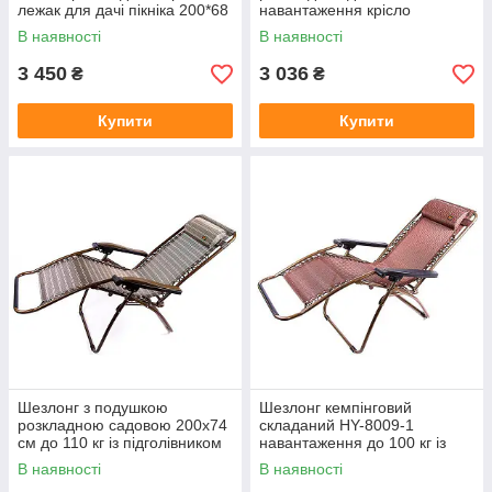
лежак для дачі пікніка 200*68
навантаження крісло
складане 200х68 см
В наявності
В наявності
3 450
3 036
₴
₴
Купити
Купити
Шезлонг з подушкою
Шезлонг кемпінговий
розкладною садовою 200х74
складаний HY-8009-1
см до 110 кг із підголівником
навантаження до 100 кг із
туристичне крісло лежак
підголівником туристичне
В наявності
В наявності
крісло