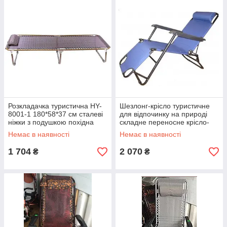
Розкладачка туристична HY-
Шезлонг-крісло туристичне
8001-1 180*58*37 см сталеві
для відпочинку на природі
ніжки з подушкою похідна
складне переносне крісло-
розкладачка
лежак
Немає в наявності
Немає в наявності
1 704
2 070
₴
₴