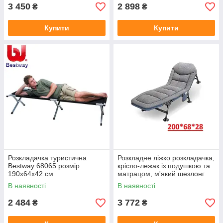
3 450
2 898
₴
₴
Купити
Купити
Розкладачка туристична
Розкладне ліжко розкладачка,
Bestway 68065 розмір
крісло-лежак із подушкою та
190х64х42 см
матрацом, м'який шезлонг
В наявності
В наявності
2 484
3 772
₴
₴