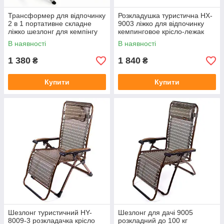
Трансформер для відпочинку
Розкладушка туристична HX-
2 в 1 портативне складне
9003 ліжко для відпочинку
ліжко шезлонг для кемпінгу
кемпинговое крісло-лежак
вуличний комфорт для сну
складное до 100 кг
В наявності
В наявності
релаксу на природі
1 380
1 840
₴
₴
Купити
Купити
Шезлонг туристичний HY-
Шезлонг для дачі 9005
8009-3 розкладачка крісло
розкладний до 100 кг